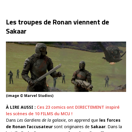
Les troupes de Ronan viennent de
Sakaar
(image © Marvel Studios)
À LIRE AUSSI :
Ces 23 comics ont DIRECTEMENT inspiré
les scènes de 10 FILMS du MCU !
Dans
Les Gardiens de la galaxie
, on apprend que
les forces
de Ronan l’accusateur
sont originaires de
Sakaar
. Dans la