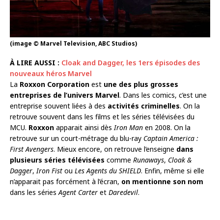
(image © Marvel Television, ABC Studios)
À LIRE AUSSI :
Cloak and Dagger, les 1ers épisodes des
nouveaux héros Marvel
La
Roxxon Corporation
est
une des plus grosses
entreprises de l’univers Marvel
. Dans les comics, c’est une
entreprise souvent liées à des
activités criminelles
. On la
retrouve souvent dans les films et les séries télévisées du
MCU.
Roxxon
apparait ainsi dès
Iron Man
en 2008. On la
retrouve sur un court-métrage du blu-ray
Captain America :
First Avengers
. Mieux encore, on retrouve l’enseigne
dans
plusieurs séries télévisées
comme
Runaways
,
Cloak &
Dagger
,
Iron Fist
ou
Les Agents du SHIELD
. Enfin, même si elle
n’apparait pas forcément à l’écran,
on mentionne son nom
dans les séries
Agent Carter
et
Daredevil
.