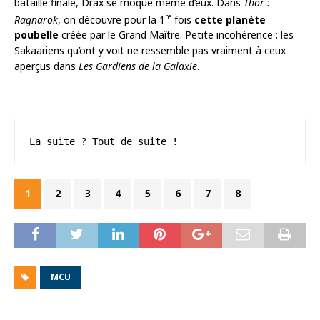
bataille finale, Drax se moque même d’eux. Dans
Thor :
re
Ragnarok
, on découvre pour la 1
fois
cette planète
poubelle
créée par le Grand Maître. Petite incohérence : les
Sakaariens qu’ont y voit ne ressemble pas vraiment à ceux
aperçus dans
Les Gardiens de la Galaxie
.
La suite ? Tout de suite !
1
2
3
4
5
6
7
8
MCU