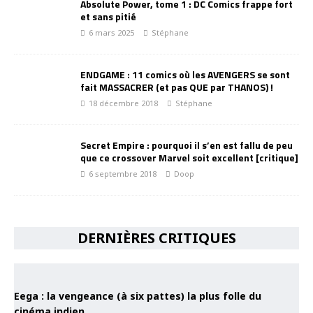
Absolute Power, tome 1 : DC Comics frappe fort
et sans pitié
6 mars 2025
Stéphane
ENDGAME : 11 comics où les AVENGERS se sont
fait MASSACRER (et pas QUE par THANOS) !
18 décembre 2018
Stéphane
Secret Empire : pourquoi il s’en est fallu de peu
que ce crossover Marvel soit excellent [critique]
6 septembre 2018
Doop
DERNIÈRES CRITIQUES
Eega : la vengeance (à six pattes) la plus folle du
cinéma indien