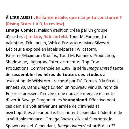
À LIRE AUSSI :
Brillante étoile, que n’ai-je ta constance ?
[Rising Stars 1 à 3, la review]
Image Comics
, maison d’édition créée par un groupe
d’artistes :
Jim Lee
,
Rob Liefeld
, Todd McFarlane, Jim
Valentino, Erik Larsen, Whilce Portacio et Mark Silvestri.
L’éditeur a explosé en labels séparés : Wildstorm,
Extreme/Maximum Studios, Todd McFarlane’s Production,
Shadowline, Highbrow Entertainment et Top Cow
Productions. Commencée en 2009, la série
Image United
tente
de
rassembler les héros de toutes ces studios
à
l’exception de Wildstorm, racheté par DC Comics à la fin des
années 90. Dans
Image United
, un nouveau venu du nom de
Fortress pressent l’arrivée d’une nouvelle menace et tente
d’avertir Savage Dragon et les
Youngblood
. Effectivement,
ces derniers voit arriver une armée de criminels et
psychopathes à leur porte. Ils ignorent cependant l’identité de
la véritable menace : Omega Spawn, alias Al Simmons, le
e
Spawn originel. Cependant,
Image United
s’est arrêté au 3