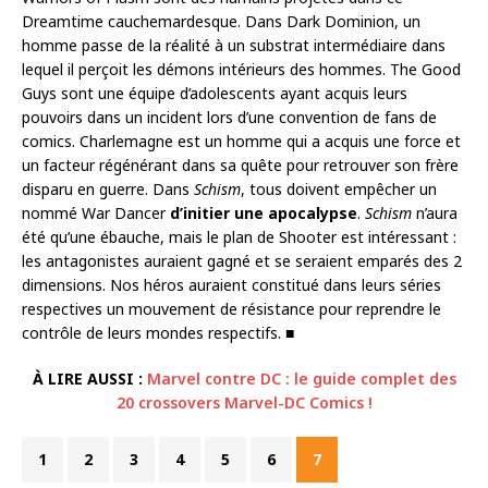
Dreamtime cauchemardesque. Dans Dark Dominion, un
homme passe de la réalité à un substrat intermédiaire dans
lequel il perçoit les démons intérieurs des hommes. The Good
Guys sont une équipe d’adolescents ayant acquis leurs
pouvoirs dans un incident lors d’une convention de fans de
comics. Charlemagne est un homme qui a acquis une force et
un facteur régénérant dans sa quête pour retrouver son frère
disparu en guerre. Dans
Schism
, tous doivent empêcher un
nommé War Dancer
d’initier une apocalypse
.
Schism
n’aura
été qu’une ébauche, mais le plan de Shooter est intéressant :
les antagonistes auraient gagné et se seraient emparés des 2
dimensions. Nos héros auraient constitué dans leurs séries
respectives un mouvement de résistance pour reprendre le
contrôle de leurs mondes respectifs. ■
À LIRE AUSSI :
Marvel contre DC : le guide complet des
20 crossovers Marvel-DC Comics !
1
2
3
4
5
6
7