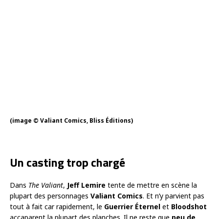
(image © Valiant Comics, Bliss Éditions)
Un casting trop chargé
Dans
The Valiant
,
Jeff Lemire
tente de mettre en scène la
plupart des personnages
Valiant Comics
. Et n’y parvient pas
tout à fait car rapidement, le
Guerrier Éternel
et
Bloodshot
accaparent la plupart des planches. Il ne reste que
peu de