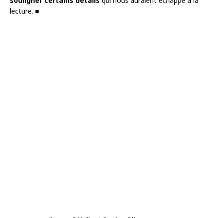
souligner certains détails
qui nous auraient échappé à la
lecture. ■