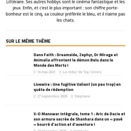
Littéraire. Ses autres hobbys sont le cinéma fantastique et les
jeux. Enfin, et c'est le plus important : son chiffre porte-
bonheur est le cinq, sa couleur préférée le bleu, et il n’aime pas
les chats.
SUR LE MÊME THÈME
Dans Faith : Dreamside, Zephyr, Dr Mirage et
Animalia affrontent le démon Belu dans le
Monde des Morts !
16 mai 2021
La rédac' de Top Comics
Livewire : Une fugitive Valiant (un peu trop) en
quête de rédemption
27 septembre 2020
Stéphane
X-O Manowar intégrale, tome 1 : Aric de Dacie et
son armure sacrée de Shanhara dans un « pavé
» bourré d’action et d’aventure !
23 décembre 2020
Stéphane