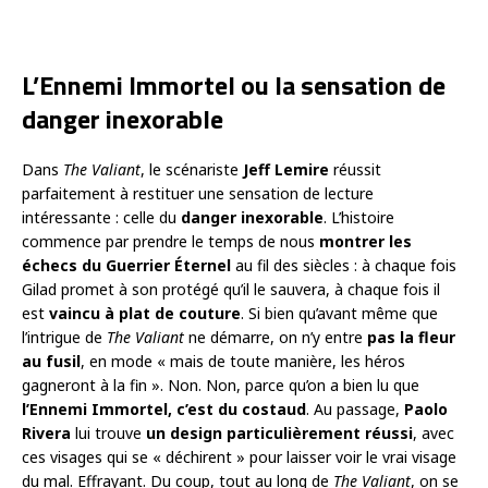
L’Ennemi Immortel ou la sensation de
danger inexorable
Dans
The Valiant
, le scénariste
Jeff Lemire
réussit
parfaitement à restituer une sensation de lecture
intéressante : celle du
danger inexorable
. L’histoire
commence par prendre le temps de nous
montrer les
échecs du Guerrier Éternel
au fil des siècles : à chaque fois
Gilad promet à son protégé qu’il le sauvera, à chaque fois il
est
vaincu à plat de couture
. Si bien qu’avant même que
l’intrigue de
The Valiant
ne démarre, on n’y entre
pas la fleur
au fusil
, en mode « mais de toute manière, les héros
gagneront à la fin ». Non. Non, parce qu’on a bien lu que
l’Ennemi Immortel, c’est du costaud
. Au passage,
Paolo
Rivera
lui trouve
un design particulièrement réussi
, avec
ces visages qui se « déchirent » pour laisser voir le vrai visage
du mal. Effrayant. Du coup, tout au long de
The Valiant
, on se