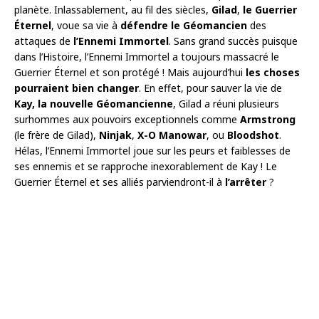
planète. Inlassablement, au fil des siècles,
Gilad
,
le Guerrier
Éternel
, voue sa vie à
défendre le Géomancien
des
attaques de
l’Ennemi Immortel
. Sans grand succès puisque
dans l’Histoire, l’Ennemi Immortel a toujours massacré le
Guerrier Éternel et son protégé ! Mais aujourd’hui
les choses
pourraient bien changer
. En effet, pour sauver la vie de
Kay, la nouvelle Géomancienne
, Gilad a réuni plusieurs
surhommes aux pouvoirs exceptionnels comme
Armstrong
(le frère de Gilad),
Ninjak
,
X-O Manowar
, ou
Bloodshot
.
Hélas, l’Ennemi Immortel joue sur les peurs et faiblesses de
ses ennemis et se rapproche inexorablement de Kay ! Le
Guerrier Éternel et ses alliés parviendront-il à
l’arrêter
?