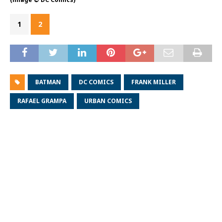
1
2
BATMAN
DC COMICS
FRANK MILLER
RAFAEL GRAMPA
URBAN COMICS