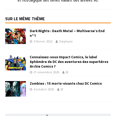
et nostalgique des séries Valiant des années 90.
SUR LE MÊME THÈME
Dark Nights : Death Metal – Multiverse’s End
n°1
2 février 2022
Stéphane
Connaissez-vous Impact Comics, le label
éphémère de DC des aventures des superhéros
Archie Comics ?
21 novembre 2020
JB
Zombies : 15 morts-vivants chez DC Comics
4 octobre 2020
JB