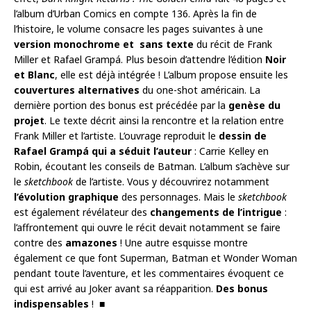
l’album d’Urban Comics en compte 136. Après la fin de
l’histoire, le volume consacre les pages suivantes à une
version monochrome et sans texte
du récit de Frank
Miller et Rafael Grampá. Plus besoin d’attendre l’édition
Noir
et Blanc
, elle est déjà intégrée ! L’album propose ensuite les
couvertures alternatives
du one-shot américain. La
dernière portion des bonus est précédée par la
genèse du
projet
. Le texte décrit ainsi la rencontre et la relation entre
Frank Miller et l’artiste. L’ouvrage reproduit le
dessin de
Rafael Grampá qui a séduit l’auteur
: Carrie Kelley en
Robin, écoutant les conseils de Batman. L’album s’achève sur
le
sketchbook
de l’artiste. Vous y découvrirez notamment
l’évolution graphique
des personnages. Mais le
sketchbook
est également révélateur des
changements de l’intrigue
:
l’affrontement qui ouvre le récit devait notamment se faire
contre des
amazones
! Une autre esquisse montre
également ce que font Superman, Batman et Wonder Woman
pendant toute l’aventure, et les commentaires évoquent ce
qui est arrivé au Joker avant sa réapparition.
Des bonus
indispensables
! ■