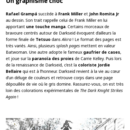
Un graphisme choc
Rafael Grampá
succède à
Frank Miller
et
John Romita Jr
au dessin. Son trait rappelle celui de Frank Miller en lui
apportant
une touche manga
. Certains morceaux de
bravoure centrés autour de Darkseid évoquent d’ailleurs la
forme finale de
Tetsuo
dans
Akira
! Le format des pages est
très variés. Ainsi, plusieurs
splash pages
mettent en valeur
Batwoman. Une autre adopte le fameux
gaufrier de cases
,
et joue sur la
paranoïa des proies
de Carrie Kelley. Puis lors
de la renaissance de Darkseid, c’est la
coloriste Jordie
Bellaire
qui est à l’honneur. Darkseid revient à la vie au cœur
d’un déluge de couleurs et retrouve corps dans une page
dépouillée de vie où le gris domine. Rassurez-vous, on est très
loin des colorations expérimentales de
The Dark Knight Strikes
Again
!