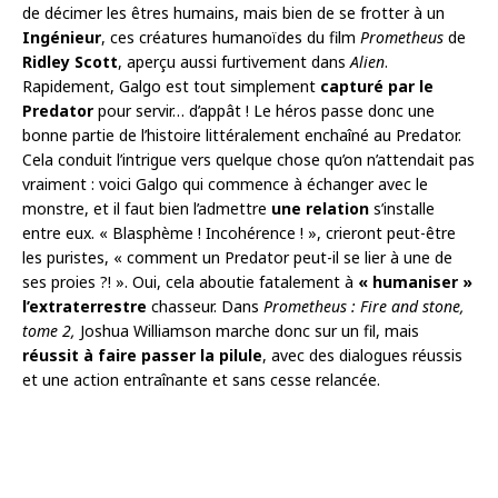
de décimer les êtres humains, mais bien de se frotter à un
Ingénieur
, ces créatures humanoïdes du film
Prometheus
de
Ridley Scott
, aperçu aussi furtivement dans
Alien
.
Rapidement, Galgo est tout simplement
capturé par le
Predator
pour servir… d’appât ! Le héros passe donc une
bonne partie de l’histoire littéralement enchaîné au Predator.
Cela conduit l’intrigue vers quelque chose qu’on n’attendait pas
vraiment : voici Galgo qui commence à échanger avec le
monstre, et il faut bien l’admettre
une relation
s’installe
entre eux. « Blasphème ! Incohérence ! », crieront peut-être
les puristes, « comment un Predator peut-il se lier à une de
ses proies ?! ». Oui, cela aboutie fatalement à
« humaniser »
l’extraterrestre
chasseur. Dans
Prometheus : Fire and stone,
tome 2,
Joshua Williamson marche donc sur un fil, mais
réussit à faire passer la pilule
, avec des dialogues réussis
et une action entraînante et sans cesse relancée.