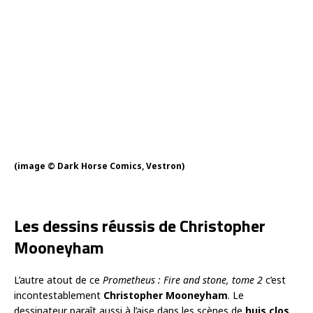
(image © Dark Horse Comics, Vestron)
Les dessins réussis de Christopher
Mooneyham
L’autre atout de ce
Prometheus : Fire and stone, tome 2
c’est
incontestablement
Christopher Mooneyham
. Le
dessinateur paraît aussi à l’aise dans les scènes de
huis clos