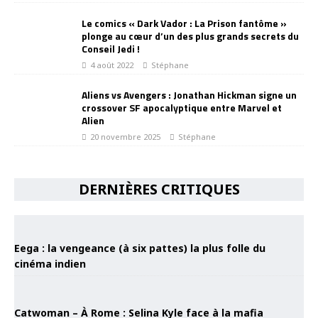
Le comics « Dark Vador : La Prison fantôme »
plonge au cœur d’un des plus grands secrets du
Conseil Jedi !
4 août 2022
Stéphane
Aliens vs Avengers : Jonathan Hickman signe un
crossover SF apocalyptique entre Marvel et
Alien
20 novembre 2025
Stéphane
DERNIÈRES CRITIQUES
Eega : la vengeance (à six pattes) la plus folle du
cinéma indien
Catwoman – À Rome : Selina Kyle face à la mafia