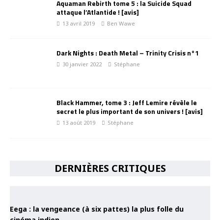
Aquaman Rebirth tome 5 : la Suicide Squad
attaque l’Atlantide ! [avis]
13 avril 2019
Ben Wawe
Dark Nights : Death Metal – Trinity Crisis n°1
30 janvier 2022
Stéphane
Black Hammer, tome 3 : Jeff Lemire révèle le
secret le plus important de son univers ! [avis]
13 août 2019
Stéphane
DERNIÈRES CRITIQUES
Eega : la vengeance (à six pattes) la plus folle du
cinéma indien