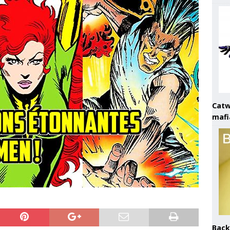
Catw
mafi
Back