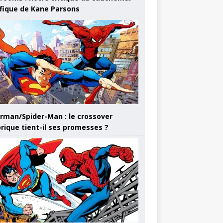
ifique de Kane Parsons
rman/Spider-Man : le crossover
orique tient-il ses promesses ?