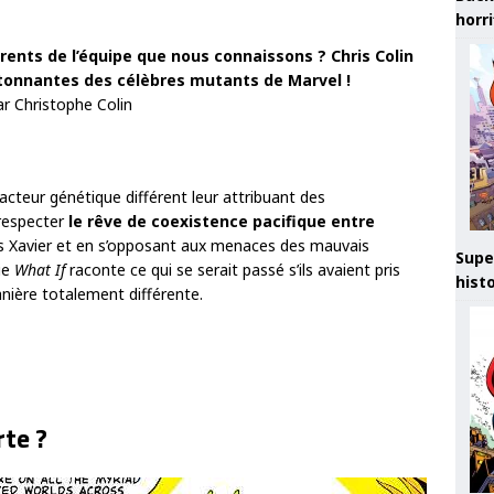
horr
érents de l’équipe que nous connaissons ? Chris Colin
 étonnantes des célèbres mutants de Marvel !
ar Christophe Colin
acteur génétique différent leur attribuant des
 respecter
le rêve de coexistence pacifique entre
s Xavier et en s’opposant aux menaces des mauvais
Supe
ie
What If
raconte ce qui se serait passé s’ils avaient pris
hist
anière totalement différente.
rte ?