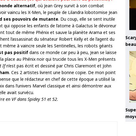
onde alternatif
, où Jean Grey survit à son combat
 avoir vaincu les X-Men, le peuple de Lilandra lobotomise Jean
d ses pouvoirs de mutante
. Du coup, elle se sent inutile
t qui oppose les enfants de l’atome à Galactus le dévoreur
ient tout de même Phénix et sauve la planète Arama et ses
Scary
ent l’assassinat du sénateur Robert Kelly et de l’agent du
beau
t même à vaincre seule les Sentinelles, les robots géants
st pas positif
dans ce monde car peu à peu, Jean se laisse
la place au Phénix noir qui trucide tous les X-Men présents
 If
n’est pas écrit et dessiné par Chris Claremont et John
gham
. Ces 2 artistes livrent une bonne copie. De mon point
ense que le rédacteur en chef de cette époque a utilisé la
x dans l’univers Marvel classique et ainsi démontrer aux
elle avait survécu.
ire en VF dans Spidey 51 et 52.
Super
moye