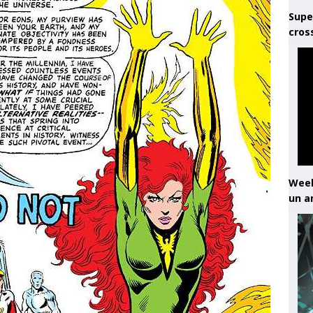
Supe
cros
Week
un a