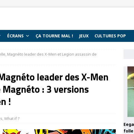
ÉCRANS
ÇA TOURNE MAL !
JEUX
CULTURES POP
lle, Magnéto leader des X-Men et Legion assassin de
 Magnéto leader des X-Men
e Magnéto : 3 versions
n !
cs
,
What if ?
Eega 
foll