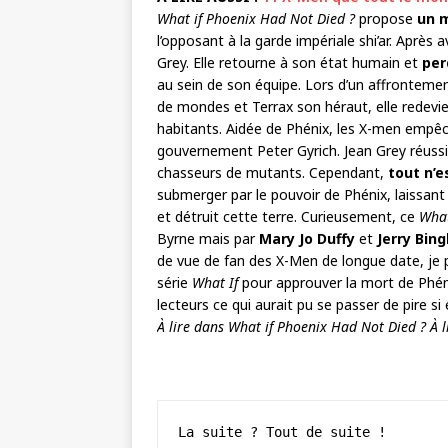
What if Phoenix Had Not Died ?
propose
un m
l’opposant à la garde impériale shi’ar. Après
Grey. Elle retourne à son état humain et
per
au sein de son équipe. Lors d’un affrontemen
de mondes et Terrax son héraut, elle redev
habitants. Aidée de Phénix, les X-men empêch
gouvernement Peter Gyrich. Jean Grey réussi
chasseurs de mutants. Cependant,
tout n’e
submerger par le pouvoir de Phénix, laissant 
et détruit cette terre. Curieusement, ce
What
Byrne mais par
Mary Jo Duffy
et
Jerry Bin
de vue de fan des X-Men de longue date, je p
série
What If
pour approuver la mort de Phéni
lecteurs ce qui aurait pu se passer de pire si 
À lire dans
What if Phoenix Had Not Died ? À l
La suite ? Tout de suite !