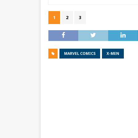
1
2
3
MARVEL COMICS
X-MEN