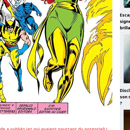
Esca
sign
brill
Discl
son 
?
e a oubliés (et qui avaient pourtant du potentiel) !