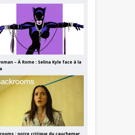
oman – À Rome : Selina Kyle face à la
a
rooms : notre critique du cauchemar