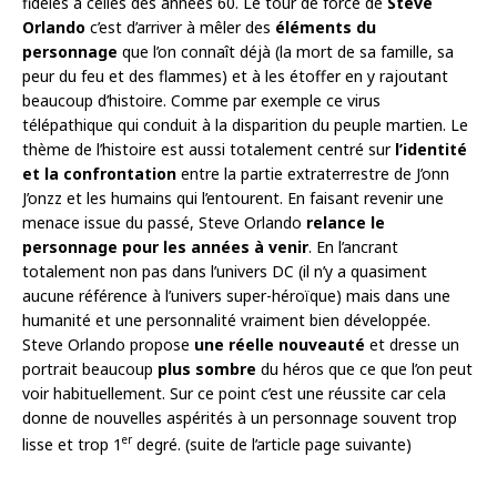
fidèles à celles des années 60. Le tour de force de
Steve
Orlando
c’est d’arriver à mêler des
éléments du
personnage
que l’on connaît déjà (la mort de sa famille, sa
peur du feu et des flammes) et à les étoffer en y rajoutant
beaucoup d’histoire. Comme par exemple ce virus
télépathique qui conduit à la disparition du peuple martien. Le
thème de l’histoire est aussi totalement centré sur
l’identité
et la confrontation
entre la partie extraterrestre de J’onn
J’onzz et les humains qui l’entourent. En faisant revenir une
menace issue du passé, Steve Orlando
relance le
personnage pour les années à venir
. En l’ancrant
totalement non pas dans l’univers DC (il n’y a quasiment
aucune référence à l’univers super-héroïque) mais dans une
humanité et une personnalité vraiment bien développée.
Steve Orlando propose
une réelle nouveauté
et dresse un
portrait beaucoup
plus sombre
du héros que ce que l’on peut
voir habituellement. Sur ce point c’est une réussite car cela
donne de nouvelles aspérités à un personnage souvent trop
er
lisse et trop 1
degré. (suite de l’article page suivante)