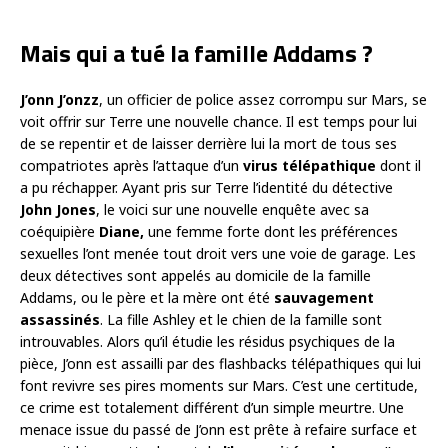
Mais qui a tué la famille Addams ?
J’onn J’onzz
, un officier de police assez corrompu sur Mars, se
voit offrir sur Terre une nouvelle chance. Il est temps pour lui
de se repentir et de laisser derrière lui la mort de tous ses
compatriotes après l’attaque d’un
virus télépathique
dont il
a pu réchapper. Ayant pris sur Terre l’identité du détective
John Jones
, le voici sur une nouvelle enquête avec sa
coéquipière
Diane,
une femme forte dont les préférences
sexuelles l’ont menée tout droit vers une voie de garage. Les
deux détectives sont appelés au domicile de la famille
Addams, ou le père et la mère ont été
sauvagement
assassinés
. La fille Ashley et le chien de la famille sont
introuvables. Alors qu’il étudie les résidus psychiques de la
pièce, J’onn est assailli par des flashbacks télépathiques qui lui
font revivre ses pires moments sur Mars. C’est une certitude,
ce crime est totalement différent d’un simple meurtre. Une
menace issue du passé de J’onn est prête à refaire surface et