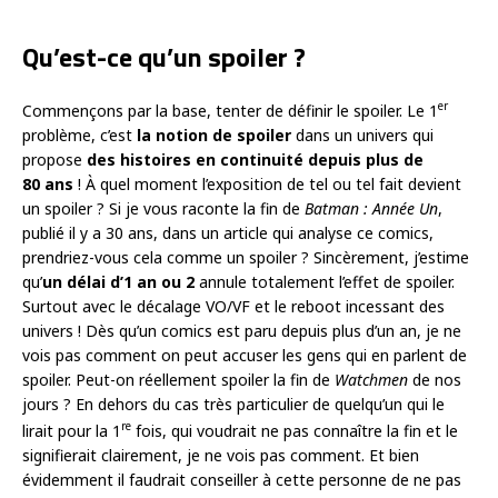
Qu’est-ce qu’un spoiler ?
er
Commençons par la base, tenter de définir le spoiler. Le 1
problème, c’est
la notion de spoiler
dans un univers qui
propose
des histoires en continuité depuis plus de
80 ans
! À quel moment l’exposition de tel ou tel fait devient
un spoiler ? Si je vous raconte la fin de
Batman : Année Un
,
publié il y a 30 ans, dans un article qui analyse ce comics,
prendriez-vous cela comme un spoiler ? Sincèrement, j’estime
qu’
un délai d’1 an ou 2
annule totalement l’effet de spoiler.
Surtout avec le décalage VO/VF et le reboot incessant des
univers ! Dès qu’un comics est paru depuis plus d’un an, je ne
vois pas comment on peut accuser les gens qui en parlent de
spoiler. Peut-on réellement spoiler la fin de
Watchmen
de nos
jours ? En dehors du cas très particulier de quelqu’un qui le
re
lirait pour la 1
fois, qui voudrait ne pas connaître la fin et le
signifierait clairement, je ne vois pas comment. Et bien
évidemment il faudrait conseiller à cette personne de ne pas