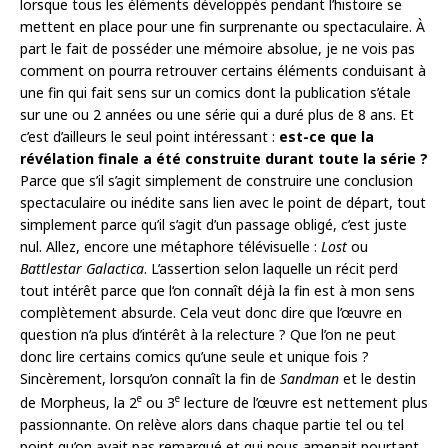
lorsque tous les éléments développés pendant l’histoire se
mettent en place pour une fin surprenante ou spectaculaire. À
part le fait de posséder une mémoire absolue, je ne vois pas
comment on pourra retrouver certains éléments conduisant à
une fin qui fait sens sur un comics dont la publication s’étale
sur une ou 2 années ou une série qui a duré plus de 8 ans. Et
c’est d’ailleurs le seul point intéressant :
est-ce que la
révélation finale a été construite durant toute la série ?
Parce que s’il s’agit simplement de construire une conclusion
spectaculaire ou inédite sans lien avec le point de départ, tout
simplement parce qu’il s’agit d’un passage obligé, c’est juste
nul. Allez, encore une métaphore télévisuelle :
Lost
ou
Battlestar Galactica
. L’assertion selon laquelle un récit perd
tout intérêt parce que l‘on connaît déjà la fin est à mon sens
complètement absurde. Cela veut donc dire que l’œuvre en
question n’a plus d’intérêt à la relecture ? Que l’on ne peut
donc lire certains comics qu’une seule et unique fois ?
Sincèrement, lorsqu’on connaît la fin de
Sandman
et le destin
e
e
de Morpheus, la 2
ou 3
lecture de l’œuvre est nettement plus
passionnante. On relève alors dans chaque partie tel ou tel
point qu’on avait pas remarqué et qui nous amenait pourtant