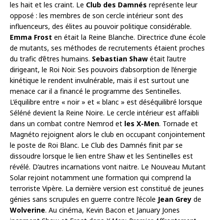
les hait et les craint. Le
Club des Damnés
représente leur
opposé : les membres de son cercle intérieur sont des
influenceurs, des élites au pouvoir politique considérable.
Emma Frost
en était la Reine Blanche. Directrice d’une école
de mutants, ses méthodes de recrutements étaient proches
du trafic d’êtres humains.
Sebastian Shaw
était l’autre
dirigeant, le Roi Noir. Ses pouvoirs d’absorption de l’énergie
kinétique le rendent invulnérable, mais il est surtout une
menace car il a financé le programme des Sentinelles.
L’équilibre entre « noir » et « blanc » est déséquilibré lorsque
Séléné devient la Reine Noire. Le cercle intérieur est affaibli
dans un combat contre Nemrod et
les X-Men
. Tornade et
Magnéto rejoignent alors le club en occupant conjointement
le poste de Roi Blanc. Le Club des Damnés finit par se
dissoudre lorsque le lien entre Shaw et les Sentinelles est
révélé. D’autres incarnations vont naitre. Le Nouveau Mutant
Solar rejoint notamment une formation qui comprend la
terroriste Vipère. La dernière version est constitué de jeunes
génies sans scrupules en guerre contre l’école
Jean Grey
de
Wolverine
. Au cinéma, Kevin Bacon et January Jones