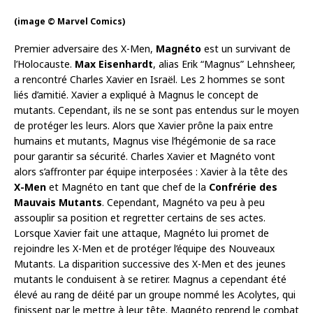
(image © Marvel Comics)
Premier adversaire des X-Men,
Magnéto
est un survivant de
l’Holocauste.
Max Eisenhardt
, alias Erik “Magnus” Lehnsheer,
a rencontré Charles Xavier en Israël. Les 2 hommes se sont
liés d’amitié. Xavier a expliqué à Magnus le concept de
mutants. Cependant, ils ne se sont pas entendus sur le moyen
de protéger les leurs. Alors que Xavier prône la paix entre
humains et mutants, Magnus vise l’hégémonie de sa race
pour garantir sa sécurité. Charles Xavier et Magnéto vont
alors s’affronter par équipe interposées : Xavier à la tête des
X-Men
et Magnéto en tant que chef de la
Confrérie des
Mauvais Mutants
. Cependant, Magnéto va peu à peu
assouplir sa position et regretter certains de ses actes.
Lorsque Xavier fait une attaque, Magnéto lui promet de
rejoindre les X-Men et de protéger l’équipe des Nouveaux
Mutants. La disparition successive des X-Men et des jeunes
mutants le conduisent à se retirer. Magnus a cependant été
élevé au rang de déité par un groupe nommé les Acolytes, qui
finissent par le mettre à leur tête. Magnéto reprend le combat