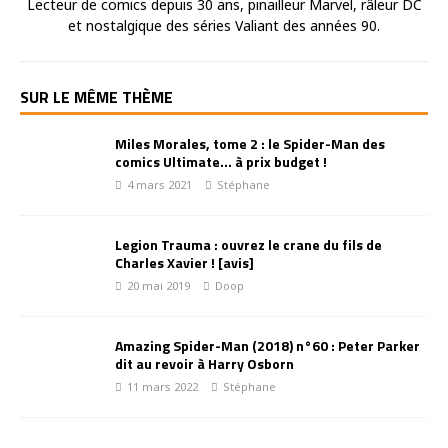
Lecteur de comics depuis 30 ans, pinailleur Marvel, râleur DC
et nostalgique des séries Valiant des années 90.
SUR LE MÊME THÈME
Miles Morales, tome 2 : le Spider-Man des
comics Ultimate… à prix budget !
4 mars 2021
Stéphane
Legion Trauma : ouvrez le crane du fils de
Charles Xavier ! [avis]
20 mai 2019
Doop
Amazing Spider-Man (2018) n°60 : Peter Parker
dit au revoir à Harry Osborn
11 mars 2022
Stéphane