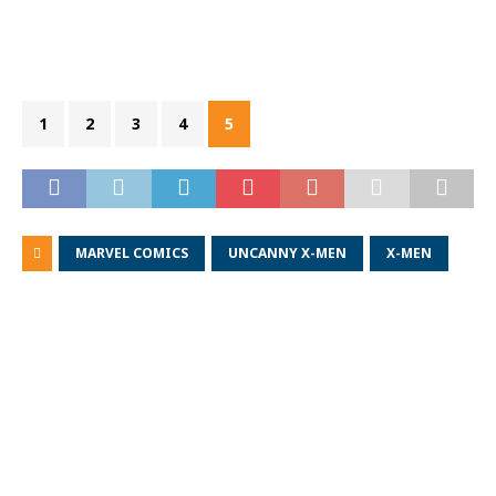
1
2
3
4
5
MARVEL COMICS
UNCANNY X-MEN
X-MEN