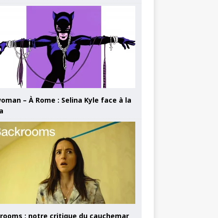
oman – À Rome : Selina Kyle face à la
a
rooms : notre critique du cauchemar