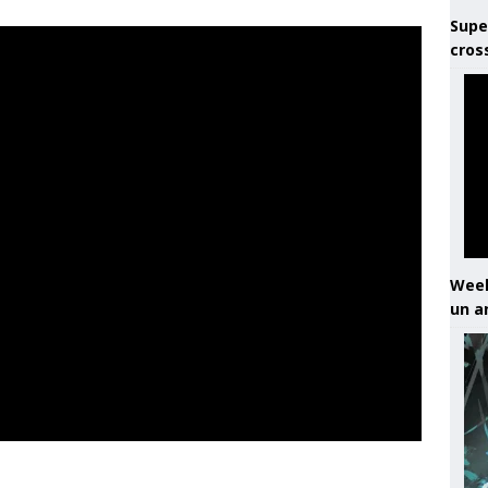
Supe
cros
Week
un a