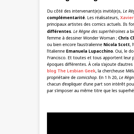
Du côté des intervenant(e)s invité(e)s,
Le Rè
complémentarité
. Les réalisateurs,
Xavier
principaux artistes des comics actuels. Ils fon
différentes
.
Le Règne des superhéroïnes
a b
femme à dessiner Wonder Woman ;
Chris 
ou bien encore l’australienne
Nicola Scott
, 
l’italienne
Emanuela Lupacchino
. Oui, le 
Francisco. Et toutes et tous apportent leur p
époques différentes. À cela s’ajoute d’autre
blog The Lesbian Geek
, la chercheuse Mél
propriétaire de
comicshop
. En 1 h 20,
Le Règn
chacun d’expliquer d’une part son intérêt pour
par s’imposer au même titre que les superhé