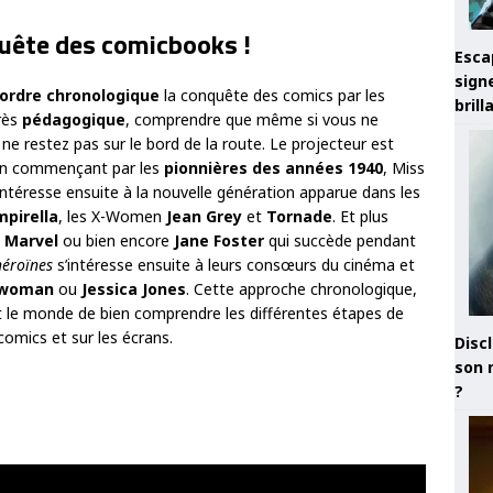
quête des comicbooks !
Esca
sign
 ordre chronologique
la conquête des comics par les
brill
rès
pédagogique
, comprendre que même si vous ne
ne restez pas sur le bord de la route. Le projecteur est
en commençant par les
pionnières
des années 1940
, Miss
téresse ensuite à la nouvelle génération apparue dans les
pirella
, les X-Women
Jean Grey
et
Tornade
. Et plus
 Marvel
ou bien encore
Jane Foster
qui succède pendant
héroïnes
s’intéresse ensuite à leurs consœurs du cinéma et
twoman
ou
Jessica Jones
. Cette approche chronologique,
t le monde de bien comprendre les différentes étapes de
comics et sur les écrans.
Discl
son 
?