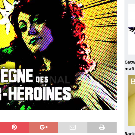
Catw
mafi
Back