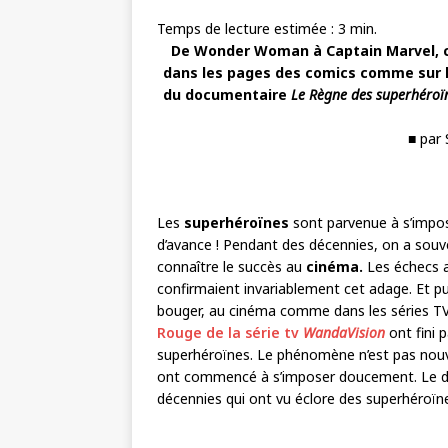
Temps de lecture estimée :
3
min.
De Wonder Woman à Captain Marvel, co
dans les pages des comics comme sur le
du documentaire
Le Règne des superhéroï
■ par
Les
superhéroïnes
sont parvenue à s’impose
d’avance ! Pendant des décennies, on a souv
connaître le succès au
cinéma.
Les échecs a
confirmaient invariablement cet adage. Et 
bouger, au cinéma comme dans les séries T
Rouge de la série tv
WandaVision
ont fini 
superhéroïnes. Le phénomène n’est pas nou
ont commencé à s’imposer doucement. Le 
décennies qui ont vu éclore des superhéroïne