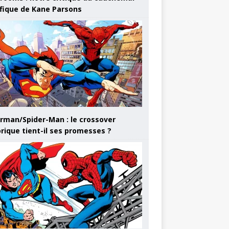
ifique de Kane Parsons
rman/Spider-Man : le crossover
orique tient-il ses promesses ?