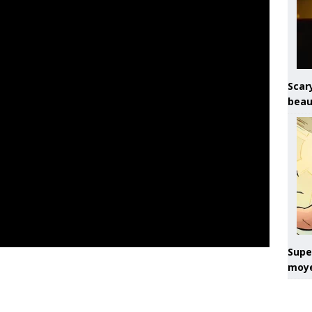
Scary
beau
Super
moye