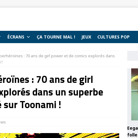
ÉCRANS
ÇA TOURNE MAL !
JEUX
CULTURES POP
erhéroïnes : 70 ans de girl power et de comics explorés dans
 !
oïnes : 70 ans de girl
explorés dans un superbe
 sur Toonami !
ews
Eega 
foll