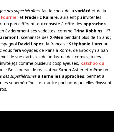
gne des superhéroïnes
fait le choix de la
variété
et de la
 Fournier
et
Frédéric Ralière
, auraient pu inviter les
t un pari différent, qui consiste à offrir des
approches
re
ien évidemment ses vedettes, comme
Trina Robbins
, 1
Claremont
, scénariste des
X-Men
pendant plus de 15 ans ;
l’espagnol
David Lopez
, la française
Stéphanie Hans
ou
doc vous fera voyager, de Paris à Rome, de Brooklyn à San
oint de vue d’artistes de l’industrie des comics, à des
s invité(e)s comme plusieurs cosplayeuses,
Katchoo du
anie Boissoneau, le réalisateur Simon Astier et même un
e des superhéroïnes
alterne les approches
, permet à
 les superhéroïnes, et d’autre part pourquoi elles finissent
ros.