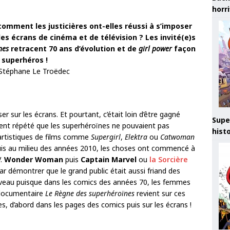
horr
mment les justicières ont-elles réussi à s’imposer
s écrans de cinéma et de télévision ? Les invité(e)s
nes
retracent 70 ans d’évolution et de
girl power
façon
superhéros !
 Stéphane Le Troëdec
r sur les écrans. Et pourtant, c’était loin d’être gagné
Supe
ent répété que les superhéroïnes ne pouvaient pas
hist
rtistiques de films comme
Supergirl
,
Elektra
ou
Catwoman
puis au milieu des années 2010, les choses ont commencé à
V.
Wonder Woman
puis
Captain Marvel
ou
la Sorcière
par démontrer que le grand public était aussi friand des
veau puisque dans les comics des années 70, les femmes
documentaire
Le Règne des superhéroïnes
revient sur ces
s, d’abord dans les pages des comics puis sur les écrans !