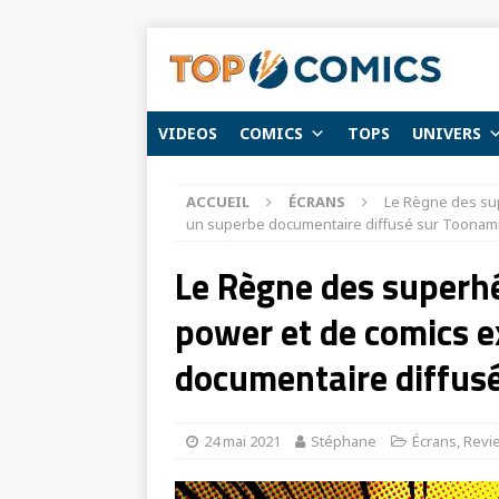
VIDEOS
COMICS
TOPS
UNIVERS
ACCUEIL
ÉCRANS
Le Règne des sup
un superbe documentaire diffusé sur Toonami
Le Règne des superhér
power et de comics 
documentaire diffusé
24 mai 2021
Stéphane
Écrans
,
Revi