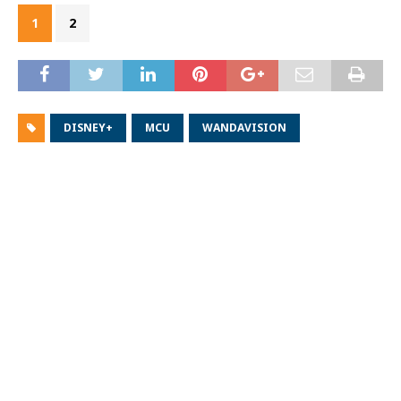
1
2
DISNEY+
MCU
WANDAVISION