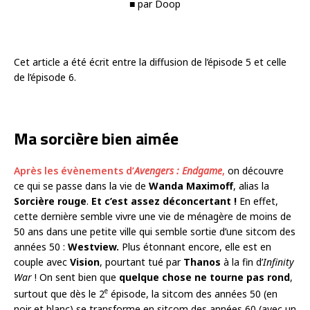
■ par Doop
Cet article a été écrit entre la diffusion de l’épisode 5 et celle
de l’épisode 6.
Ma sorcière bien aimée
Après les évènements d’
Avengers : Endgame
,
on découvre
ce qui se passe dans la vie de
Wanda Maximoff
, alias la
Sorcière rouge
.
Et c’est assez déconcertant !
En effet,
cette dernière semble vivre une vie de ménagère de moins de
50 ans dans une petite ville qui semble sortie d’une sitcom des
années 50 :
Westview.
Plus étonnant encore, elle est en
couple avec
Vision
, pourtant tué par
Thanos
à la fin d’
Infinity
War
! On sent bien que
quelque chose ne tourne pas rond
,
e
surtout que dès le 2
épisode, la sitcom des années 50 (en
noir et blanc) se transforme en sitcom des années 60 (avec un