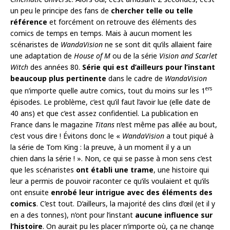
un peu le principe des fans de
chercher telle ou telle
référence
et forcément on retrouve des éléments des
comics de temps en temps. Mais à aucun moment les
scénaristes de
WandaVision
ne se sont dit qu’ils allaient faire
une adaptation de
House of M
ou de la série
Vision and Scarlet
Witch
des années 80.
Série qui est d’ailleurs pour l’instant
beaucoup plus pertinente
dans le cadre de
WandaVision
ers
que n’importe quelle autre comics, tout du moins sur les 1
épisodes. Le problème, c’est qu’il faut l’avoir lue (elle date de
40 ans) et que c’est assez confidentiel. La publication en
France dans le magazine
Titans
n’est même pas allée au bout,
c’est vous dire ! Évitons donc le «
WandaVision
a tout piqué à
la série de Tom King : la preuve, à un moment il y a un
chien dans la série ! ». Non, ce qui se passe à mon sens c’est
que les scénaristes
ont établi une trame
, une histoire qui
leur a permis de pouvoir raconter ce qu’ils voulaient et qu’ils
ont ensuite
enrobé leur intrigue avec des éléments des
comics
. C’est tout. D’ailleurs, la majorité des clins d’œil (et il y
en a des tonnes), n’ont pour l’instant
aucune influence sur
l’histoire
. On aurait pu les placer n’importe où, ça ne change