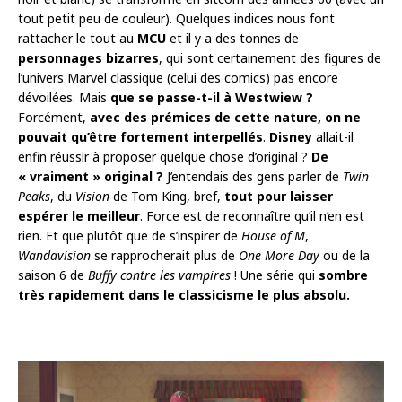
tout petit peu de couleur). Quelques indices nous font
rattacher le tout au
MCU
et il y a des tonnes de
personnages bizarres
, qui sont certainement des figures de
l’univers Marvel classique (celui des comics) pas encore
dévoilées. Mais
que se passe-t-il à Westwiew ?
Forcément,
avec des prémices de cette nature, on ne
pouvait qu’être fortement interpellés
.
Disney
allait-il
enfin réussir à proposer quelque chose d’original ?
De
« vraiment » original ?
J’entendais des gens parler de
Twin
Peaks
, du
Vision
de Tom King, bref,
tout pour laisser
espérer le meilleur
. Force est de reconnaître qu’il n’en est
rien. Et que plutôt que de s’inspirer de
House of M
,
Wandavision
se rapprocherait plus de
One More Day
ou de la
saison 6 de
Buffy contre les vampires
! Une série qui
sombre
très rapidement dans le classicisme le plus absolu.