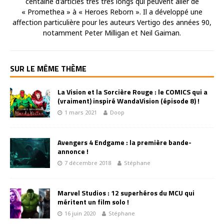
centaine d'articles très très longs qui peuvent aller de
« Promethea » à « Heroes Reborn ». Il a développé une
affection particulière pour les auteurs Vertigo des années 90,
notamment Peter Milligan et Neil Gaiman.
SUR LE MÊME THÈME
La Vision et la Sorcière Rouge : le COMICS qui a
(vraiment) inspiré WandaVision (épisode 8) !
1 mars 2021
Doop
Avengers 4 Endgame : la première bande-
annonce !
7 décembre 2018
Stéphane
Marvel Studios : 12 superhéros du MCU qui
méritent un film solo !
16 juin 2020
Stéphane