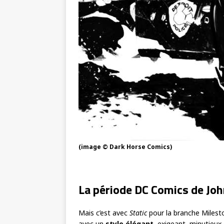
(image © Dark Horse Comics)
La période DC Comics de Joh
Mais c’est avec
Static
pour la branche Miles
avec un
style élégant
, exigeant, minutieux 