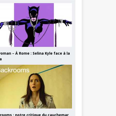
oman – À Rome : Selina Kyle face à la
a
rooms : notre critique du cauchemar