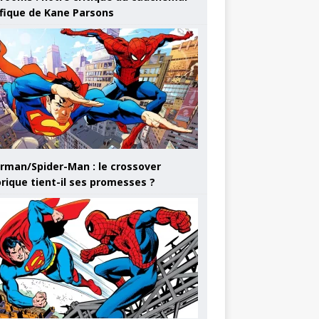
ifique de Kane Parsons
rman/Spider-Man : le crossover
orique tient-il ses promesses ?