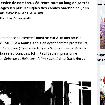
 service de nombreux éditeurs tout au long de sa très
horr
nnages les plus iconiques des comics américains. John
it d’avoir 49 ans le 26 avril.
 Fletcher Arrowsmith
ommence sa carrière d’
illustrateur à 16 ans
pour le
r TSR. Il va à
bonne école
en ayant comme professeurs
ter Simonson (Thor, X-Factor) à la School of Visual Arts de
laires
et iconiques,
John Paul Leon
impressionne
Supe
 de
Robocop
et
Robocop : Prime suspect
chez
Dark Horse
hist