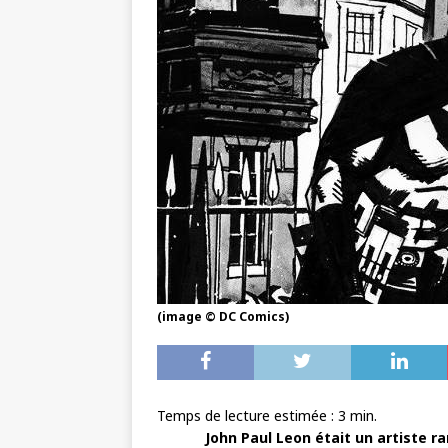
(image © DC Comics)
Temps de lecture estimée :
3
min.
John Paul Leon était un artiste r