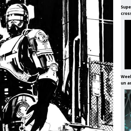
Supe
cros
Week
un a