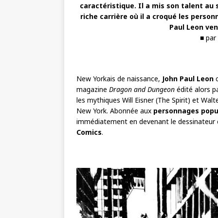
caractéristique. Il a mis son talent au
riche carrière où il a croqué les perso
Paul Leon vena
■ par
New Yorkais de naissance,
John Paul Leon
c
magazine
Dragon and Dungeon
édité alors pa
les mythiques Will Eisner (The Spirit) et Wal
New York. Abonnée aux
personnages popu
immédiatement en devenant le dessinateur
Comics
.