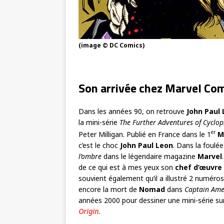
(image © DC Comics)
Son arrivée chez Marvel Co
Dans les années 90, on retrouve
John Paul
la mini-série
The Further Adventures of Cyclo
er
Peter Milligan. Publié en France dans le 1
M
c’est le choc
John Paul Leon
. Dans la foulé
l’ombre
dans le légendaire magazine
Marvel
de ce qui est à mes yeux son
chef d’œuvre
souvient également qu’il a illustré 2 numéro
encore la mort de
Nomad
dans
Captain Amer
années 2000 pour dessiner une mini-série 
Origin
.