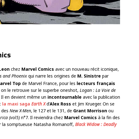
mics
 Leon
chez
Marvel Comics
avec un nouveau récit iconique,
ps and Phoenix
qui narre les origines de
M. Sinistre
par
arvel Top
de Marvel France, pour les
lecteurs français
e on le retrouve sur le superbe oneshot,
Logan : La Voie de
. Il en devient même un
incontournable
avec la publication
:
la maxi saga
Earth X
d’
Alex Ross
et Jim Krueger. On se
s des
New X-Men
, le 127 et le 131, de
Grant Morrison
ou
ica (vol5)
n°7. Il reviendra chez
Marvel Comics
à la fin des
sur la somptueuse Natasha Romanoff,
Black Widow : Deadly