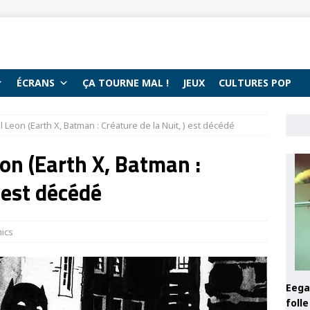
ÉCRANS
ÇA TOURNE MAL !
JEUX
CULTURES POP
ul Leon (Earth X, Batman : Créature de la Nuit, ) est décédé
eon (Earth X, Batman :
) est décédé
ics
Eega 
foll