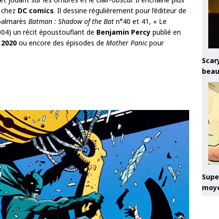
 chez
DC comics
. Il dessine régulièrement pour l’éditeur de
n palmarès
Batman : Shadow of the Bat
n°40 et 41, « Le
04) un récit époustouflant de
Benjamin Percy
publié en
 2020
ou encore des épisodes de
Mother Panic
pour
Scary
beau
Super
moye