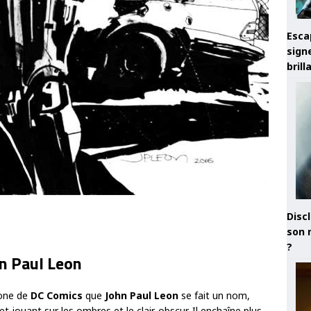
Esca
sign
brill
Discl
son 
?
n Paul Leon
tone de
DC Comics
que
John Paul Leon
se fait un nom,
et jouant sur les ombres et le clair-obscur. Il enchaîne plus