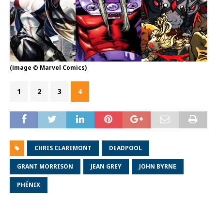
(image © Marvel Comics)
1
2
3
4
CHRIS CLAREMONT
DEADPOOL
GRANT MORRISON
JEAN GREY
JOHN BYRNE
PHÉNIX