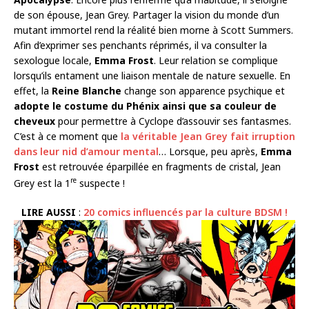
de son épouse, Jean Grey. Partager la vision du monde d’un
mutant immortel rend la réalité bien morne à Scott Summers.
Afin d’exprimer ses penchants réprimés, il va consulter la
sexologue locale,
Emma Frost
. Leur relation se complique
lorsqu’ils entament une liaison mentale de nature sexuelle. En
effet, la
Reine Blanche
change son apparence psychique et
adopte le costume du Phénix ainsi que sa couleur de
cheveux
pour permettre à Cyclope d’assouvir ses fantasmes.
C’est à ce moment que
la véritable Jean Grey fait irruption
dans leur nid d’amour mental
… Lorsque, peu après,
Emma
Frost
est retrouvée éparpillée en fragments de cristal, Jean
re
Grey est la 1
suspecte !
LIRE AUSSI
:
20 comics influencés par la culture BDSM !