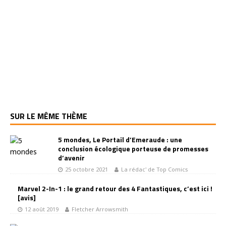
SUR LE MÊME THÈME
5 mondes, Le Portail d’Emeraude : une
conclusion écologique porteuse de promesses
d’avenir
25 octobre 2021
La rédac' de Top Comics
Marvel 2-In-1 : le grand retour des 4 Fantastiques, c’est ici !
[avis]
12 août 2019
Fletcher Arrowsmith