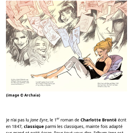
(image © Archaia)
er
Je n’ai pas lu
Jane Eyre
, le 1
roman de
Charlotte Brontë
écrit
en 1847,
classique
parmi les classiques, mainte fois adapté
sur grand et petit écran. Pour tout vous dire, l’album
Jane
est