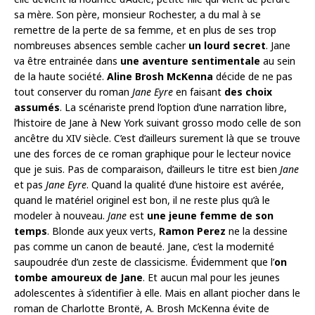
sa mère. Son père, monsieur Rochester, a du mal à se
remettre de la perte de sa femme, et en plus de ses trop
nombreuses absences semble cacher
un lourd secret
. Jane
va être entrainée dans
une aventure sentimentale
au sein
de la haute société.
Aline Brosh McKenna
décide de ne pas
tout conserver du roman
Jane Eyre
en faisant
des choix
assumés
. La scénariste prend l’option d’une narration libre,
l’histoire de Jane à New York suivant grosso modo celle de son
ancêtre du XIV siècle. C’est d’ailleurs surement là que se trouve
une des forces de ce roman graphique pour le lecteur novice
que je suis. Pas de comparaison, d’ailleurs le titre est bien
Jane
et pas
Jane Eyre
. Quand la qualité d’une histoire est avérée,
quand le matériel originel est bon, il ne reste plus qu’à le
modeler à nouveau.
Jane
est
une jeune femme de son
temps
. Blonde aux yeux verts,
Ramon Perez
ne la dessine
pas comme un canon de beauté. Jane, c’est la modernité
saupoudrée d’un zeste de classicisme. Évidemment que l’
on
tombe amoureux de Jane
. Et aucun mal pour les jeunes
adolescentes à s’identifier à elle. Mais en allant piocher dans le
roman de Charlotte Brontë, A. Brosh McKenna évite de