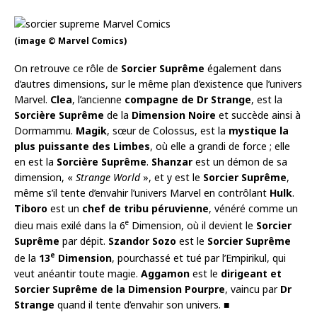
(image © Marvel Comics)
On retrouve ce rôle de
Sorcier Suprême
également dans
d’autres dimensions, sur le même plan d’existence que l’univers
Marvel.
Clea
, l’ancienne
compagne de
Dr Strange
, est la
Sorcière Suprême
de la
Dimension Noire
et succède ainsi à
Dormammu.
Magik
, sœur de Colossus, est la
mystique la
plus puissante des Limbes
, où elle a grandi de force ; elle
en est la
Sorcière Suprême
.
Shanzar
est un démon de sa
dimension, «
Strange World
», et y est le
Sorcier Suprême
,
même s’il tente d’envahir l’univers Marvel en contrôlant
Hulk
.
Tiboro
est un
chef de tribu péruvienne
, vénéré comme un
e
dieu mais exilé dans la 6
Dimension, où il devient le
Sorcier
Suprême
par dépit.
Szandor Sozo
est le
Sorcier Suprême
e
de la
13
Dimension
, pourchassé et tué par l’Empirikul, qui
veut anéantir toute magie.
Aggamon
est le
dirigeant et
Sorcier Suprême de la Dimension Pourpre
, vaincu par
Dr
Strange
quand il tente d’envahir son univers. ■