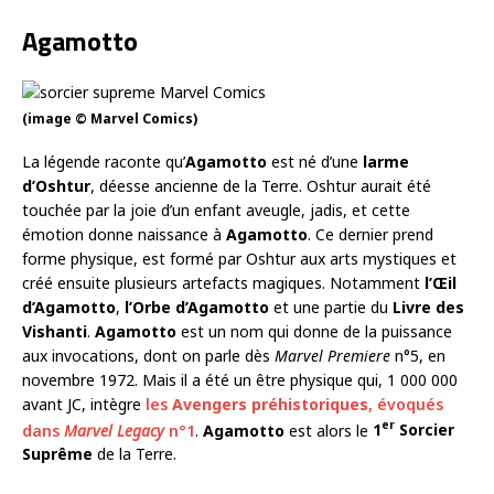
Agamotto
(image © Marvel Comics)
La légende raconte qu’
Agamotto
est né d’une
larme
d’Oshtur
, déesse ancienne de la Terre. Oshtur aurait été
touchée par la joie d’un enfant aveugle, jadis, et cette
émotion donne naissance à
Agamotto
. Ce dernier prend
forme physique, est formé par Oshtur aux arts mystiques et
créé ensuite plusieurs artefacts magiques. Notamment
l’Œil
d’Agamotto
,
l’Orbe d’Agamotto
et une partie du
Livre des
Vishanti
.
Agamotto
est un nom qui donne de la puissance
aux invocations, dont on parle dès
Marvel Premiere
n°5, en
novembre 1972. Mais il a été un être physique qui, 1 000 000
avant JC, intègre
les
Avengers préhistoriques
, évoqués
er
dans
Marvel Legacy
n°1
.
Agamotto
est alors le
1
Sorcier
Suprême
de la Terre.