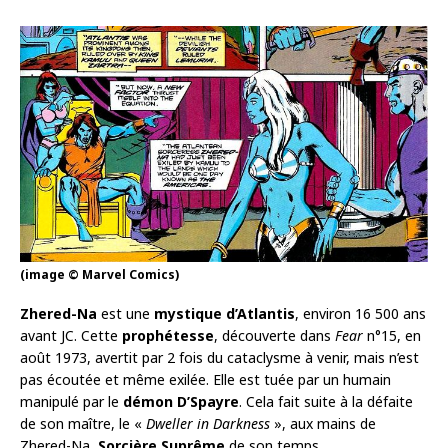
(image © Marvel Comics)
Zhered-Na
est une
mystique d’Atlantis
, environ 16 500 ans
avant JC. Cette
prophétesse
, découverte dans
Fear
n°15, en
août 1973, avertit par 2 fois du cataclysme à venir, mais n’est
pas écoutée et même exilée. Elle est tuée par un humain
manipulé par le
démon D’Spayre
. Cela fait suite à la défaite
de son maître, le «
Dweller in Darkness
», aux mains de
Zhered-Na,
Sorcière Suprême
de son temps.