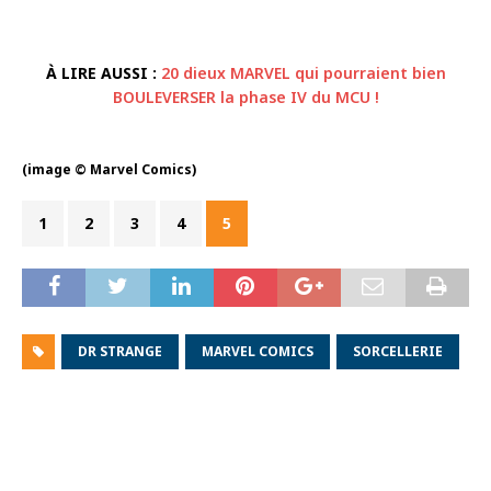
À LIRE AUSSI :
20 dieux MARVEL qui pourraient bien
BOULEVERSER la phase IV du MCU !
(image © Marvel Comics)
1
2
3
4
5
DR STRANGE
MARVEL COMICS
SORCELLERIE