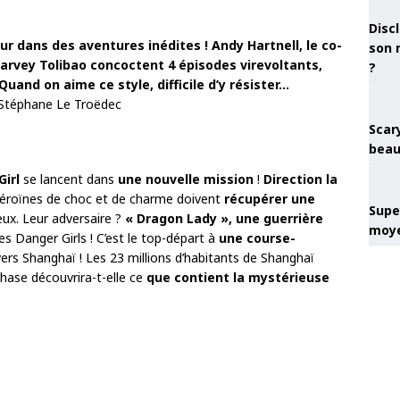
Discl
r dans des aventures inédites ! Andy Hartnell, le co-
son 
 Harvey Tolibao concoctent 4 épisodes virevoltants,
?
uand on aime ce style, difficile d’y résister…
 Stéphane Le Troëdec
Scary
beau
Girl
se lancent dans
une nouvelle mission
!
Direction la
héroïnes de choc et de charme doivent
récupérer une
Super
ux. Leur adversaire ?
« Dragon Lady », une guerrière
moye
s Danger Girls ! C’est le top-départ à
une course-
ers Shanghaï ! Les 23 millions d’habitants de Shanghaï
Chase découvrira-t-elle ce
que contient la mystérieuse