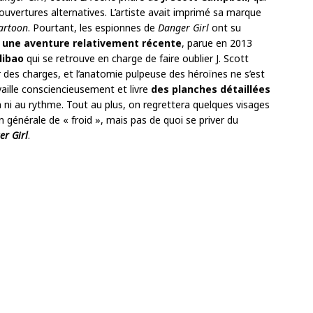
ouvertures alternatives. L’artiste avait imprimé sa marque
artoon
. Pourtant, les espionnes de
Danger Girl
ont su
t
une aventure relativement récente
, parue en 2013
libao
qui se retrouve en charge de faire oublier J. Scott
er des charges, et l’anatomie pulpeuse des héroïnes ne s’est
vaille consciencieusement et livre
des planches détaillées
 ni au rythme. Tout au plus, on regrettera quelques visages
 générale de « froid », mais pas de quoi se priver du
er Girl
.