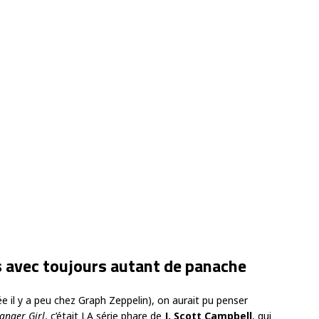
s avec toujours autant de panache
ée il y a peu chez Graph Zeppelin), on aurait pu penser
anger Girl
, c’était LA série phare de
J. Scott Campbell
, qui