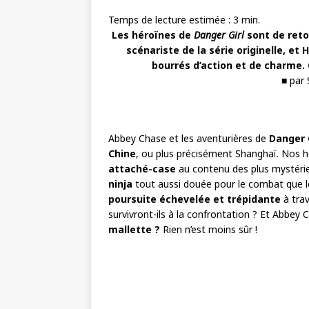
Temps de lecture estimée :
3
min.
Les héroïnes de
Danger Girl
sont de retou
scénariste de la série originelle, et
bourrés d’action et de charme. Q
■ par
Abbey Chase et les aventurières de
Danger 
Chine
, ou plus précisément Shanghaï. Nos 
attaché-case
au contenu des plus mystérie
ninja
tout aussi douée pour le combat que le
poursuite échevelée et trépidante
à trav
survivront-ils à la confrontation ? Et Abbey 
mallette ?
Rien n’est moins sûr !