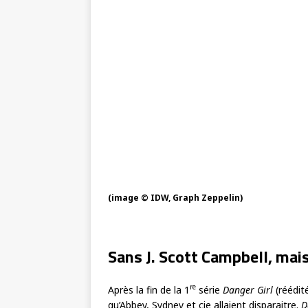
(image © IDW, Graph Zeppelin)
Sans J. Scott Campbell, mai
re
Après la fin de la 1
série
Danger Girl
(réédit
qu’Abbey, Sydney et cie allaient disparaitre.
D