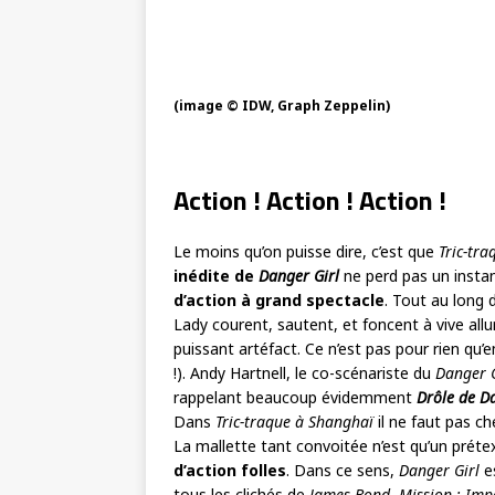
(image © IDW, Graph Zeppelin)
Action ! Action ! Action !
Le moins qu’on puisse dire, c’est que
Tric-tr
inédite de
Danger Girl
ne perd pas un insta
d’action à grand spectacle
. Tout au long
Lady courent, sautent, et foncent à vive al
puissant artéfact. Ce n’est pas pour rien qu’e
!). Andy Hartnell, le co-scénariste du
Danger G
rappelant beaucoup évidemment
Drôle de D
Dans
Tric-traque à Shanghaï
il ne faut pas ch
La mallette tant convoitée n’est qu’un prét
d’action folles
. Dans ce sens,
Danger Girl
es
tous les clichés de
James Bond
,
Mission : Imp