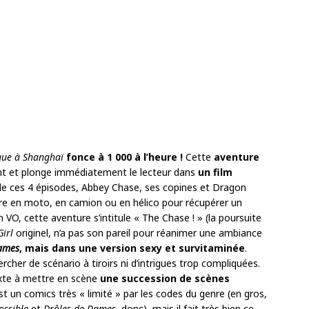
aque à Shanghaï
fonce à 1 000 à l’heure !
Cette
aventure
nt et plonge immédiatement le lecteur dans
un film
 de ces 4 épisodes, Abbey Chase, ses copines et Dragon
lure en moto, en camion ou en hélico pour récupérer un
n VO, cette aventure s’intitule « The Chase ! » (la poursuite
irl
originel, n’a pas son pareil pour réanimer une ambiance
ames
, mais dans une version sexy et survitaminée
.
ercher de scénario à tiroirs ni d’intrigues trop compliquées.
exte à mettre en scène
une succession de scènes
t un comics très « limité » par les codes du genre (en gros,
ossible
et
Drôles de Dames,
donc), mais il fait très bien ce