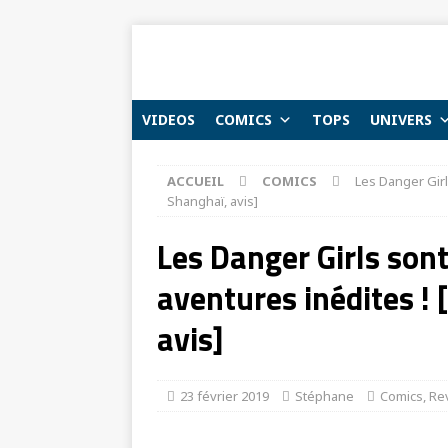
VIDEOS
COMICS
TOPS
UNIVERS
ACCUEIL
COMICS
Les Danger Girl
Shanghaï, avis]
Les Danger Girls son
aventures inédites ! 
avis]
23 février 2019
Stéphane
Comics
,
Re