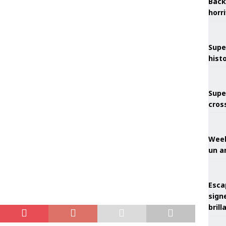
Back
horr
Supe
hist
Supe
cros
Week
un a
Esca
sign
brill