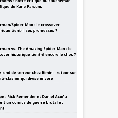
rooms : notre critique du cauchemar
ifique de Kane Parsons
rman/Spider-Man : le crossover
orique tient-il ses promesses ?
rman vs. The Amazing Spider-Man : le
sover historique tient-il encore le choc ?
-end de terreur chez Rimini : retour sur
nti-slasher qui divise encore
pe : Rick Remender et Daniel Acuña
ent un comics de guerre brutal et
ant