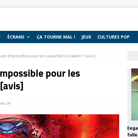
ÉCRANS
ÇA TOURNE MAL !
JEUX
CULTURES POP
ion Impossible pour les superhéros Valiant ? [avis]
Impossible pour les
[avis]
ews VF
Eega 
foll