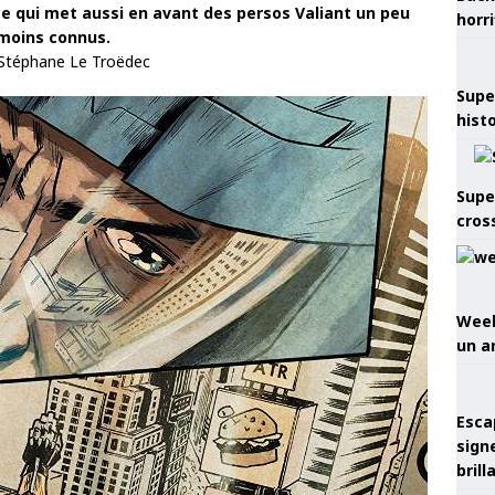
ce qui met aussi en avant des persos Valiant un peu
horr
moins connus.
 Stéphane Le Troëdec
Supe
hist
Supe
cros
Week
un a
Esca
sign
brill