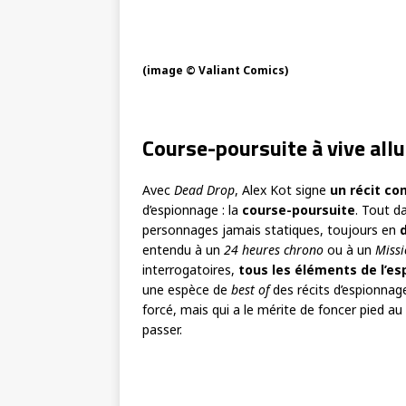
(image © Valiant Comics)
Course-poursuite à vive allu
Avec
Dead Drop
, Alex Kot signe
un récit co
d’espionnage : la
course-poursuite
. Tout d
personnages jamais statiques, toujours en
entendu à un
24 heures chrono
ou à un
Missi
interrogatoires,
tous les éléments de l’e
une espèce de
best of
des récits d’espionnage
forcé, mais qui a le mérite de foncer pied a
passer.