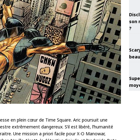
Discl
son 
?
Scary
beau
Super
moye
sse en plein cœur de Time Square. Aric poursuit une
estre extrêmement dangereux. S’il est libéré, l’humanité
raitre. Une mission a priori facile pour X-O Manowar,