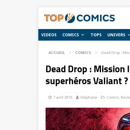
VIDEOS
COMICS
TOPS
UNIVERS
ACCUEIL
COMICS
Dead Drop : Miss
Dead Drop : Mission 
superhéros Valiant ? 
7 avril 2019
Stéphane
Comics
,
Revi