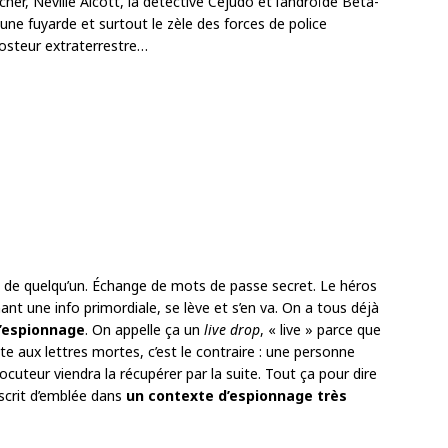
cher, Neville Alcott, la détective Cejudo et l’androïde Beta-
eune fuyarde et surtout le zèle des forces de police
osteur extraterrestre…
é de quelqu’un. Échange de mots de passe secret. Le héros
nt une info primordiale, se lève et s’en va. On a tous déjà
d’espionnage
. On appelle ça un
live drop
, « live » parce que
ite aux lettres mortes, c’est le contraire : une personne
locuteur viendra la récupérer par la suite. Tout ça pour dire
nscrit d’emblée dans
un contexte d’espionnage très