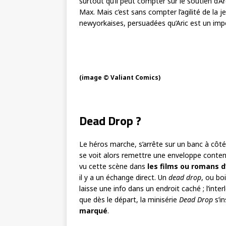
surtout qu’il peut compter sur le soutien d’Ar
Max. Mais c’est sans compter l’agilité de la j
newyorkaises, persuadées qu’Aric est un imp
(image © Valiant Comics)
Dead Drop ?
Le héros marche, s’arrête sur un banc à côt
se voit alors remettre une enveloppe contena
vu cette scène dans
les films ou romans 
il y a un échange direct. Un
dead drop
, ou bo
laisse une info dans un endroit caché ; l’inter
que dès le départ, la minisérie
Dead Drop
s’i
marqué
.