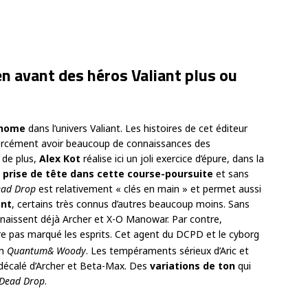
n avant des héros Valiant plus ou
onome
dans l’univers Valiant. Les histoires de cet éditeur
forcément avoir beaucoup de connaissances des
 de plus,
Alex Kot
réalise ici un joli exercice d’épure, dans la
 prise de tête dans cette course-poursuite
et sans
ad Drop
est relativement « clés en main » et permet aussi
ant
, certains très connus d’autres beaucoup moins. Sans
nnaissent déjà Archer et X-O Manowar. Par contre,
e pas marqué les esprits. Cet agent du DCPD et le cyborg
um
Quantum& Woody
. Les tempéraments sérieux d’Aric et
 décalé d’Archer et Beta-Max. Des
variations de ton
qui
Dead Drop
.