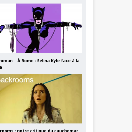
oman – À Rome : Selina Kyle face à la
a
rooms : notre critique du cauchemar