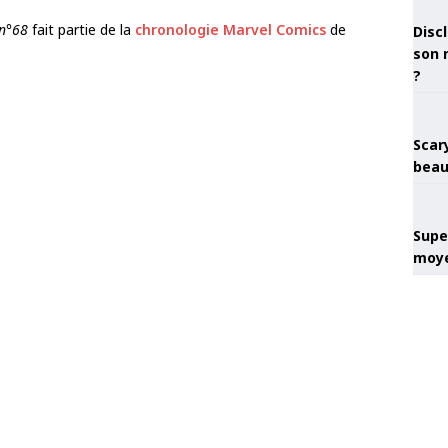
 n°68
fait partie de la
chronologie Marvel Comics
de
Discl
son 
?
Scary
beau
Super
moye