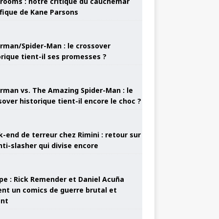
rooms : notre critique du cauchemar
ifique de Kane Parsons
rman/Spider-Man : le crossover
orique tient-il ses promesses ?
rman vs. The Amazing Spider-Man : le
sover historique tient-il encore le choc ?
-end de terreur chez Rimini : retour sur
nti-slasher qui divise encore
pe : Rick Remender et Daniel Acuña
ent un comics de guerre brutal et
ant