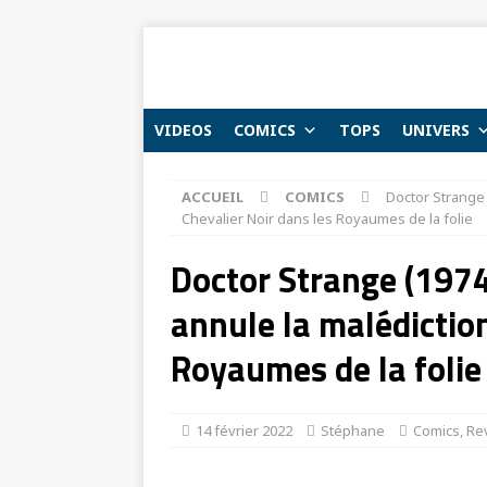
VIDEOS
COMICS
TOPS
UNIVERS
ACCUEIL
COMICS
Doctor Strange 
Chevalier Noir dans les Royaumes de la folie
Doctor Strange (1974
annule la malédiction
Royaumes de la folie
14 février 2022
Stéphane
Comics
,
Re