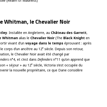
folie (Realm of Madness)
e Whitman, le Chevalier Noir
ntley
. Installée en Angleterre, au
Château des Garrett
,
e Whitman
alias le
Chevalier Noir
(The
Black Knight
en
sortir vivant d’un
voyage dans le temps
éprouvant : après
e
 le corps d’un ancêtre au 12
siècle. Depuis son retour,
tion, le Chevalier Noir avait été changé par
enders
n°4, et c’est dans
Defenders
n°11 qu’on apprend que
e
son « séjour » au 12
siècle, Victoria s’est occupée du
devenir la nouvelle propriétaire, ce que Dane considère