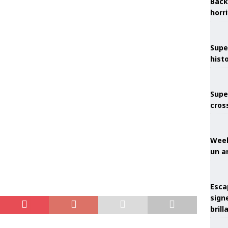
Back
horr
Supe
hist
Supe
cros
Week
un a
Esca
sign
brill