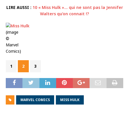
LIRE AUSSI :
10 « Miss Hulk »… qui ne sont pas la Jennifer
Walters qu’on connait !?
(image
©
Marvel
Comics)
1
2
3
MARVEL COMICS
MISS HULK