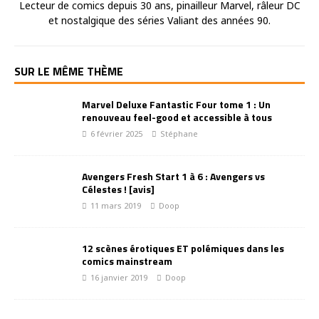
Lecteur de comics depuis 30 ans, pinailleur Marvel, râleur DC
et nostalgique des séries Valiant des années 90.
SUR LE MÊME THÈME
Marvel Deluxe Fantastic Four tome 1 : Un
renouveau feel-good et accessible à tous
6 février 2025
Stéphane
Avengers Fresh Start 1 à 6 : Avengers vs
Célestes ! [avis]
11 mars 2019
Doop
12 scènes érotiques ET polémiques dans les
comics mainstream
16 janvier 2019
Doop