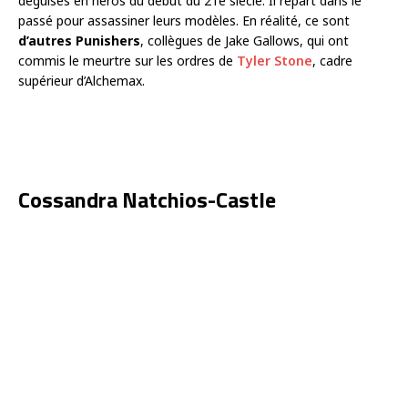
déguisés en héros du début du 21e siècle. Il repart dans le
passé pour assassiner leurs modèles. En réalité, ce sont
d’autres Punishers
, collègues de Jake Gallows, qui ont
commis le meurtre sur les ordres de
Tyler Stone
, cadre
supérieur d’Alchemax.
Cossandra Natchios-Castle