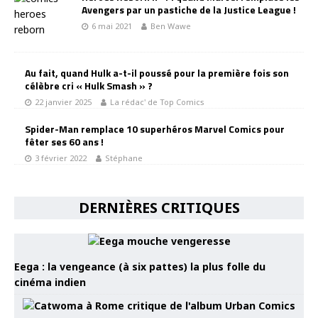
Avengers par un pastiche de la Justice League !
6 mai 2021
Ben Wawe
Au fait, quand Hulk a-t-il poussé pour la première fois son
célèbre cri « Hulk Smash » ?
22 janvier 2025
La rédac' de Top Comics
Spider-Man remplace 10 superhéros Marvel Comics pour
fêter ses 60 ans !
3 février 2022
Stéphane
DERNIÈRES CRITIQUES
Eega : la vengeance (à six pattes) la plus folle du
cinéma indien