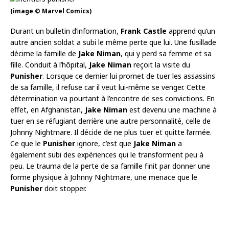
(image © Marvel Comics)
Durant un bulletin d’information,
Frank Castle
apprend qu’un
autre ancien soldat a subi le même perte que lui. Une fusillade
décime la famille de
Jake Niman
, qui y perd sa femme et sa
fille. Conduit à l’hôpital,
Jake Niman
reçoit la visite du
Punisher
. Lorsque ce dernier lui promet de tuer les assassins
de sa famille, il refuse car il veut lui-même se venger. Cette
détermination va pourtant à l’encontre de ses convictions. En
effet, en Afghanistan,
Jake Niman
est devenu une machine à
tuer en se réfugiant derrière une autre personnalité, celle de
Johnny Nightmare. Il décide de ne plus tuer et quitte l’armée.
Ce que le
Punisher
ignore, c’est que
Jake Niman
a
également subi des expériences qui le transforment peu à
peu. Le trauma de la perte de sa famille finit par donner une
forme physique à Johnny Nightmare, une menace que le
Punisher
doit stopper.