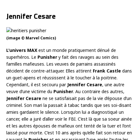
Jennifer Cesare
(image © Marvel Comics)
L’univers MAX
est un monde pratiquement dénué de
superhéros. Le
Punisher
y fait des ravages au sein des
familles mafieuses. Les veuves de parrains assassinés
décident de contre-attaquer. Elles attirent
Frank Castle
dans
un guet-apens et réussissent à le toucher à la poitrine.
Cependant, il est secouru par
Jennifer Cesare
, une autre
veuve d’une victime du
Punisher
. Au contraire des autres,
Jennifer Cesare
ne se satisfaisait pas de la vie d’épouse d’un
criminel. Son mari la passait à tabac tandis que ses soi-disant
amies gardaient le silence. Lorsqu’on lui a diagnostiqué un
cancer, elle a juré d’aller voir le FBI. C’est là que sa soeur ainée
et les autres épouses de mafieux ont tenté de la tuer et l’ont
laissé pour morte. C’est 10 ans après qu’elle fait son retour en
sauvant le
Punisher
et en assassinant l’une après l’autre les