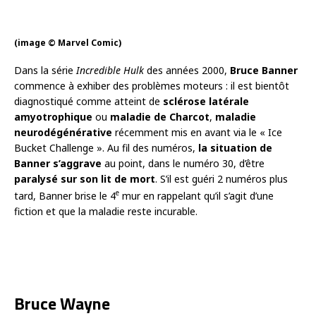
(image © Marvel Comic)
Dans la série
Incredible Hulk
des années 2000,
Bruce Banner
commence à exhiber des problèmes moteurs : il est bientôt
diagnostiqué comme atteint de
sclérose latérale
amyotrophique
ou
maladie de Charcot
,
maladie
neurodégénérative
récemment mis en avant via le « Ice
Bucket Challenge ». Au fil des numéros,
la situation de
Banner s’aggrave
au point, dans le numéro 30, d’être
paralysé sur son lit de mort
. S’il est guéri 2 numéros plus
e
tard, Banner brise le 4
mur en rappelant qu’il s’agit d’une
fiction et que la maladie reste incurable.
Bruce Wayne