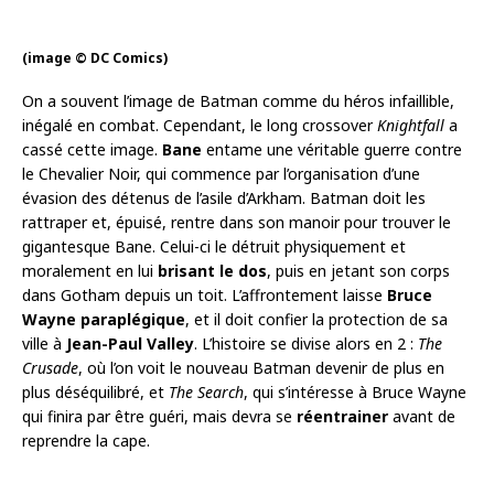
(image © DC Comics)
On a souvent l’image de Batman comme du héros infaillible,
inégalé en combat. Cependant, le long crossover
Knightfall
a
cassé cette image.
Bane
entame une véritable guerre contre
le Chevalier Noir, qui commence par l’organisation d’une
évasion des détenus de l’asile d’Arkham. Batman doit les
rattraper et, épuisé, rentre dans son manoir pour trouver le
gigantesque Bane. Celui-ci le détruit physiquement et
moralement en lui
brisant le dos
, puis en jetant son corps
dans Gotham depuis un toit. L’affrontement laisse
Bruce
Wayne paraplégique
, et il doit confier la protection de sa
ville à
Jean-Paul Valley
. L’histoire se divise alors en 2 :
The
Crusade
, où l’on voit le nouveau Batman devenir de plus en
plus déséquilibré, et
The Search
, qui s’intéresse à Bruce Wayne
qui finira par être guéri, mais devra se
réentrainer
avant de
reprendre la cape.