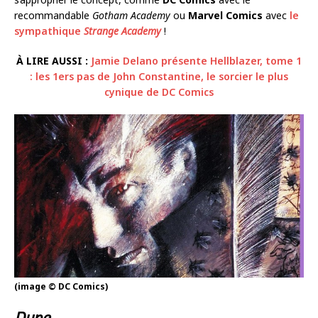
recommandable
Gotham Academy
ou
Marvel Comics
avec
le
sympathique
Strange Academy
!
À LIRE AUSSI :
Jamie Delano présente Hellblazer, tome 1
: les 1ers pas de John Constantine, le sorcier le plus
cynique de DC Comics
(image © DC Comics)
Dune