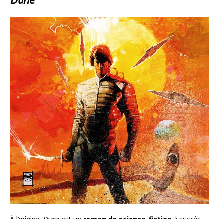
À l’origine,
Dune
est un
roman de science-fiction
à succès