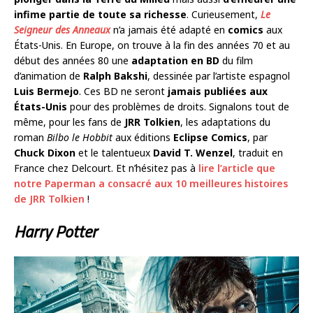
infime partie de toute sa richesse
. Curieusement,
Le
Seigneur des Anneaux
n’a jamais été adapté en
comics
aux
États-Unis. En Europe, on trouve à la fin des années 70 et au
début des années 80 une
adaptation en BD
du film
d’animation de
Ralph Bakshi
, dessinée par l’artiste espagnol
Luis Bermejo
. Ces BD ne seront
jamais publiées aux
États-Unis
pour des problèmes de droits. Signalons tout de
même, pour les fans de
JRR Tolkien
, les adaptations du
roman
Bilbo le Hobbit
aux éditions
Eclipse Comics
, par
Chuck Dixon
et le talentueux
David T. Wenzel
, traduit en
France chez Delcourt. Et n’hésitez pas à
lire l’article que
notre Paperman a consacré aux 10 meilleures histoires
de JRR Tolkien
!
Harry Potter