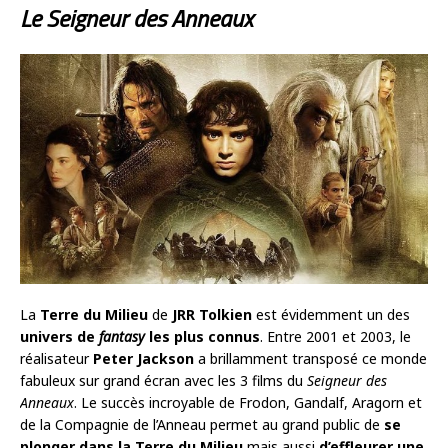
Le Seigneur des Anneaux
La
Terre du Milieu
de
JRR Tolkien
est évidemment un des
univers de
fantasy
les plus connus
. Entre 2001 et 2003, le
réalisateur
Peter Jackson
a brillamment transposé ce monde
fabuleux sur grand écran avec les 3 films du
Seigneur des
Anneaux
. Le succès incroyable de Frodon, Gandalf, Aragorn et
de la Compagnie de l’Anneau permet au grand public de
se
plonger dans la Terre du Milieu
mais aussi
d’effleurer une