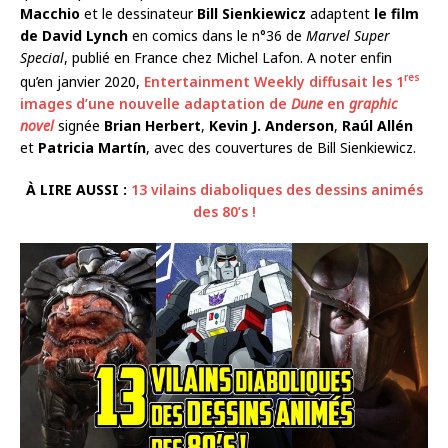
Macchio
et le dessinateur
Bill Sienkiewicz
adaptent
le film
de David Lynch
en comics dans le n°36 de
Marvel Super
Special
, publié en France chez Michel Lafon. A noter enfin
res
qu’en janvier 2020,
Entertainment Weekly diffusait les 1
images d’une nouvelle adaptation de
Dune
en
graphic
novel
signée
Brian Herbert
,
Kevin J. Anderson
,
Raúl Allén
et
Patricia Martín
, avec des couvertures de Bill Sienkiewicz.
À LIRE AUSSI :
13 vilains diaboliques des dessins animés
des 80’s !