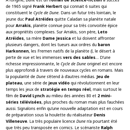
de 1965 signé
Frank Herbert
qui connait 6 suites qui
constituent le
Cycle de Dune
. Dans un futur très lointain, le
jeune duc
Paul Atréides
quitte Caladan sa planète natale
pour
Arrakis
, planète connue pour sa très convoitée épice
aux propriétés complexes. Sur Arrakis, son père,
Leto
Atréides
, sa mère
Dame Jessica
et lui doivent affronter
plusieurs dangers, dont les tueurs aux ordres du
baron
Harkonnen
, les Fremen natifs de la planète (l, le désert à
perte de vue et les immenses
vers des sables
… D’une
richesse impressionnante, le
Cycle de Dune
originel est encore
plus approfondi à travers de nouveaux cycles en romans. Mais
la popularité de
Dune
s’étend à d’autres médias.
Jeu de
plateau
, une série de
jeux vidéo
qui révolutionnent en leur
temps les jeux de
stratégie en temps réel
, mais surtout le
film de
David Lynch
au milieu des années 80 et
2 mini-
séries télévisées
, plus proches du roman mais plus fauchées
aussi. Signalons enfin qu’une nouvelle adaptation est en cours
de préparation sous la houlette du réalisateur
Denis
Villeneuve
. La très populaire licence
Dune
n’a pourtant été
que très peu transposée en comics. Le scénariste
Ralph