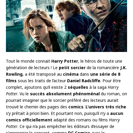
Tout le monde connait
Harry Potter
, le héros de toute une
génération de lecteurs ! Le
petit sorcier
de la romancière
J.K.
Rowling
, a été transposé au
cinéma
dans
une série de 8
films
sous les traits de l’acteur
Daniel Radcliffe
. Pour être
complet, ajoutons qu’il existe 2
séquelles
à la saga
Harry
Potter
. Vu le
succès absolument phénoménal
du roman, on
pourrait imaginer que le sorcier préféré des lecteurs aurait
trouvé le chemin des pages des
comics
.
L’univers très riche
s’y prêtait à priori bien. Et pourtant non, puisqu’il n’y a
aucun
comics officiellement
adapté des romans ou films
Harry
Potter
. Ce qui n’a pas empêcher les éditeurs d’essayer de
s’approprier le concept, comme
DC Comics
avec le