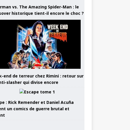
rman vs. The Amazing Spider-Man : le
sover historique tient-il encore le choc ?
-end de terreur chez Rimini : retour sur
nti-slasher qui divise encore
pe : Rick Remender et Daniel Acuña
ent un comics de guerre brutal et
ant