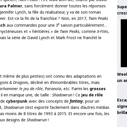
ura Palmer
, sans forcément donner toutes les réponses
Supe
Jennifer Lynch, la fille du réalisateur, y va de son roman
cros
lmer
. Est-ce la fin de la franchise ? Non, en 2017,
Twin Peaks
e
nch
aux commandes pour une 3
saison particulièrement…
 mystérieuses et « héritières » de
Twin Peaks
, comme
X-Files
,
is la série de David Lynch et Mark Frost ne franchit le
Week
t même de plus petites) ont connu des adaptations en
un a
jons & Dragons
, décliné en d’innombrables titres, mais
rhammer le jeu de rôle
,
Paranoïa
, etc. Parmi les
grosses
, il en manque une, de taille :
Shadowrun
! Ce
jeu de rôle
Esca
 de
cyberpunk
avec des concepts de
fantasy
, pour un
sign
nt,
Shadowrun
s’est exporté facilement dans d’autres médias
brill
as moins de 8 titres de 1993 à 2015. Et encore une fois, les
 aux designs de
Shadowrun
!