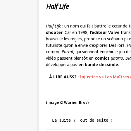
Half Life
Half-Life
: un nom qui fait battre le cœur de
shooter
. Car en 1998,
l’éditeur Valve
trans
bouscule les règles, propose un scénario plu
futuriste qu’on a envie d’explorer. Dès lors,
Ha
comme
Portal
, qui viennent enrichir le jeu 
vidéo passent bientôt en
comics
(
Mario
,
Di
développera pas
en bande dessinée
.
À LIRE AUSSI :
Injustice vs Les Maîtres
(image © Warner Bros)
La suite ? Tout de suite !