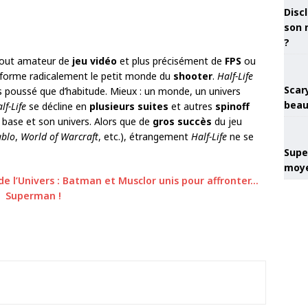
Discl
son 
?
 tout amateur de
jeu vidéo
et plus précisément de
FPS
ou
forme radicalement le petit monde du
shooter
.
Half-Life
Scary
s poussé que d’habitude. Mieux : un monde, un univers
beau
lf-Life
se décline en
plusieurs suites
et autres
spinoff
de base et son univers. Alors que de
gros succès
du jeu
ablo
,
World of Warcraft
, etc.), étrangement
Half-Life
ne se
Super
moye
 de l’Univers : Batman et Musclor unis pour affronter…
Superman !