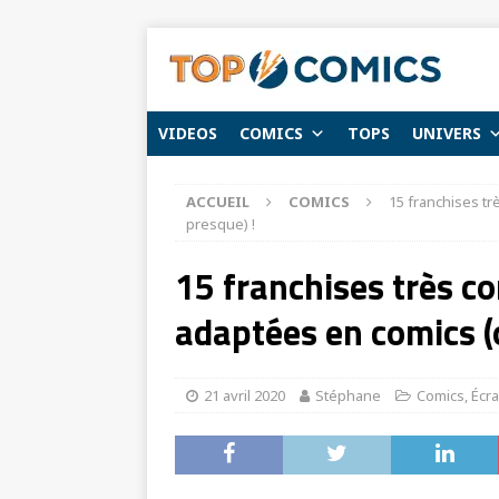
VIDEOS
COMICS
TOPS
UNIVERS
ACCUEIL
COMICS
15 franchises tr
presque) !
15 franchises très co
adaptées en comics (
21 avril 2020
Stéphane
Comics
,
Écr