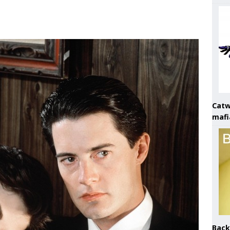
Catw
mafi
Back