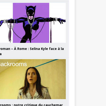
oman – À Rome : Selina Kyle face à la
a
rooms : notre critique du cauchemar