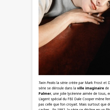
Twin Peaks
la série créée par Mark Frost et 
série se déroule dans la
ville imaginaire
de
Palmer
, une jolie lycéenne aimée de tous, e
L’agent spécial du FBI Dale Cooper mène l’e
pas celle que l’on croyait. Mais surtout qu
cacher… En 1992, la série se décline en un fi