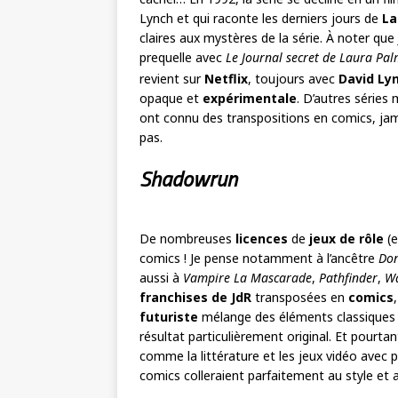
Lynch et qui raconte les derniers jours de
La
claires aux mystères de la série. À noter que 
prequelle avec
Le Journal secret de Laura Pa
revient sur
Netflix
, toujours avec
David Ly
opaque et
expérimentale
. D’autres séries
ont connu des transpositions en comics, jama
pas.
Shadowrun
De nombreuses
licences
de
jeux de rôle
(e
comics ! Je pense notamment à l’ancêtre
Don
aussi à
Vampire La Mascarade
,
Pathfinder
,
Wa
franchises de JdR
transposées en
comics
futuriste
mélange des éléments classiques
résultat particulièrement original. Et pourta
comme la littérature et les jeux vidéo avec p
comics colleraient parfaitement au style et