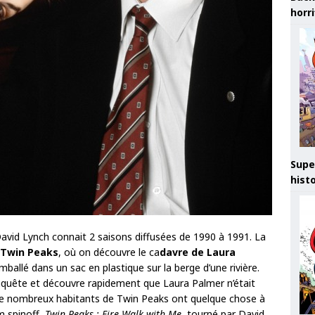
horr
Supe
hist
David Lynch connait 2 saisons diffusées de 1990 à 1991. La
Twin Peaks
, où on découvre le ca
davre de Laura
mballé dans un sac en plastique sur la berge d’une rivière.
nquête et découvre rapidement que Laura Palmer n’était
e de nombreux habitants de Twin Peaks ont quelque chose à
lm spinoff,
Twin Peaks : Fire Walk with Me
, tourné par David