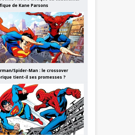
ifique de Kane Parsons
rman/Spider-Man : le crossover
orique tient-il ses promesses ?