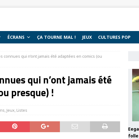
ÉCRANS
ÇA TOURNE MAL !
JEUX
CULTURES POP
ès connues qui n’ont jamais été adaptées en comics (ou
nnues qui n’ont jamais été
ou presque) !
ans
,
Jeux
,
Listes
Eega 
foll