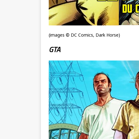
(images © DC Comics, Dark Horse)
GTA