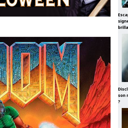
Esca
sign
brill
Discl
son 
?