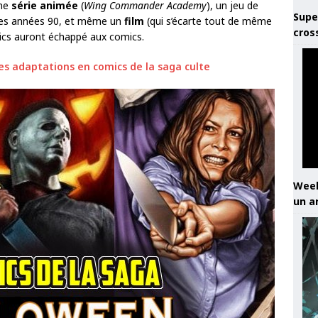
une
série animée
(
Wing Commander Academy
), un jeu de
Supe
in des années 90, et même un
film
(qui s’écarte tout de même
cros
mics auront échappé aux comics.
es adaptations en comics de la saga culte
Week
un a