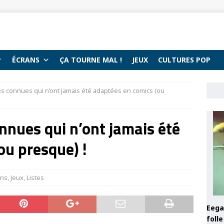
ÉCRANS
ÇA TOURNE MAL !
JEUX
CULTURES POP
ès connues qui n’ont jamais été adaptées en comics (ou
nnues qui n’ont jamais été
ou presque) !
ans
,
Jeux
,
Listes
Eega 
foll