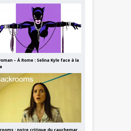
oman – À Rome : Selina Kyle face à la
a
rooms : notre critique du cauchemar