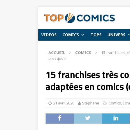
VIDEOS
COMICS
TOPS
UNIVERS
ACCUEIL
COMICS
15 franchises tr
presque) !
15 franchises très co
adaptées en comics (
21 avril 2020
Stéphane
Comics
,
Écr