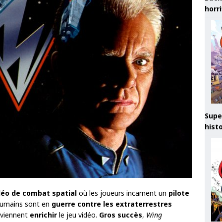
horr
Supe
hist
déo de combat spatial
où les joueurs incarnent un
pilote
humains sont en
guerre contre les extraterrestres
s viennent
enrichir
le jeu vidéo.
Gros succès
,
Wing