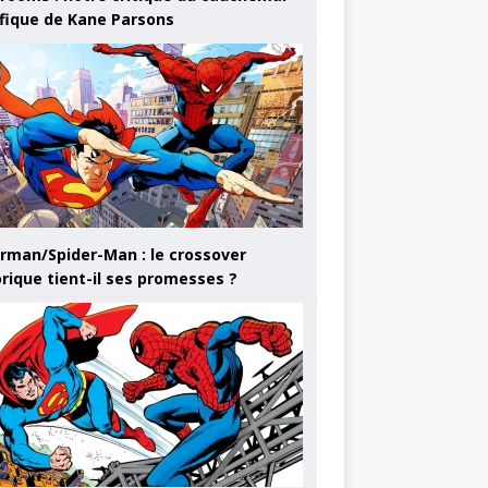
ifique de Kane Parsons
rman/Spider-Man : le crossover
orique tient-il ses promesses ?