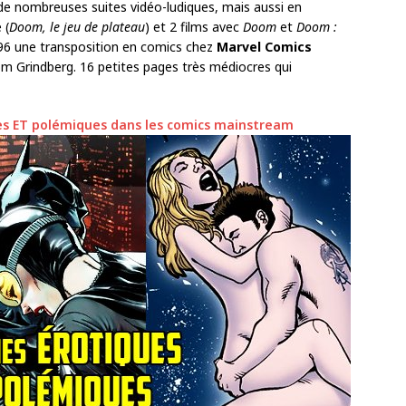
de nombreuses suites vidéo-ludiques, mais aussi en
 (
Doom, le jeu de plateau
) et 2 films avec
Doom
et
Doom :
996 une transposition en comics chez
Marvel Comics
om Grindberg. 16 petites pages très médiocres qui
es ET polémiques dans les comics mainstream