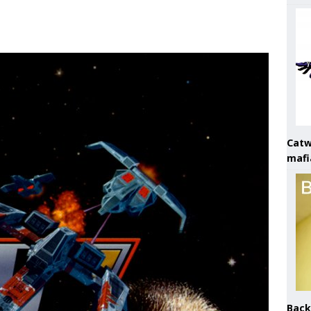
Catw
mafi
Back