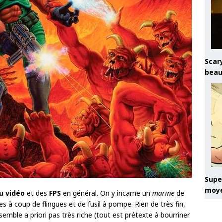
Scary
beau
Super
moye
u vidéo
et des
FPS
en général. On y incarne un
marine
de
 à coup de flingues et de fusil à pompe. Rien de très fin,
 semble a priori pas très riche (tout est prétexte à bourriner