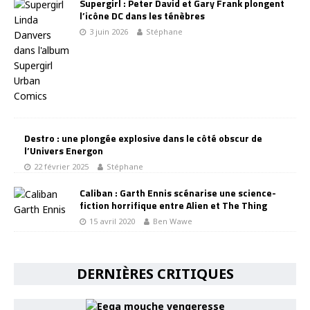
Supergirl : Peter David et Gary Frank plongent
l’icône DC dans les ténèbres
3 juin 2026
Stéphane
Destro : une plongée explosive dans le côté obscur de
l’Univers Energon
22 février 2025
Stéphane
Caliban : Garth Ennis scénarise une science-
fiction horrifique entre Alien et The Thing
15 avril 2020
Ben Wawe
DERNIÈRES CRITIQUES