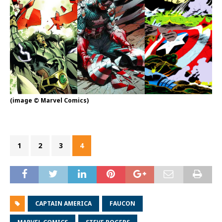
(image © Marvel Comics)
1
2
3
4
CAPTAIN AMERICA
FAUCON