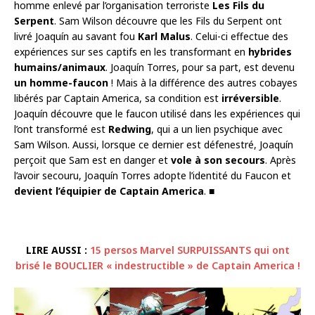
homme enlevé par l’organisation terroriste
Les Fils du
Serpent
. Sam Wilson découvre que les Fils du Serpent ont
livré Joaquín au savant fou
Karl Malus
. Celui-ci effectue des
expériences sur ses captifs en les transformant en
hybrides
humains/animaux
. Joaquín Torres, pour sa part, est devenu
un homme-faucon
! Mais à la différence des autres cobayes
libérés par Captain America, sa condition est
irréversible
.
Joaquín découvre que le faucon utilisé dans les expériences qui
l’ont transformé est
Redwing
, qui a un lien psychique avec
Sam Wilson. Aussi, lorsque ce dernier est défenestré, Joaquín
perçoit que Sam est en danger et
vole à son secours
. Après
l’avoir secouru, Joaquín Torres adopte l’identité du Faucon et
devient l’équipier de Captain America
. ■
LIRE AUSSI :
15 persos Marvel SURPUISSANTS qui ont
brisé le BOUCLIER « indestructible » de Captain America !