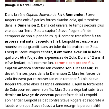
(image © Marvel Comics)
Dans la série
Captain America
de
Rick Remender
, Steve
Rogers est enlevé par les forces d’Arnim Zola, qui l’emmène
dans
la Dimension Z
. Dans cet univers, le temps s’écoule plus
vite que sur Terre. Zola a capturé Steve Rogers afin de
s’emparer de son super-sérum, qu’il compte transférer à
ses
propres enfants, Leopold et Jet
. Leopold est encore un
nourrisson qui grandit dans un tube du laboratoire de Zola.
Lorsque Steve Rogers s’enfuit,
il emmène avec lui le bébé
qu’il croit être l’objet des expériences de Zola. Durant 12 ans, il
élève l’enfant, qu’il nomme Ian,
comme son propre fils
.
Captain America entraîne Ian comme
son successeur
, s’il
devait finir ses jours dans la Dimension Z. Mais les forces de
Zola finissent par retrouver Ian et le ramener à Zola. Steve
Rogers traverse alors les lignes ennemies jusqu’à la forteresse
de Zola pour retrouver son fils. Mais Zola a déjà fait subir à ce
dernier
un lavage de cerveau
pour refaire de lui Leopold,
son héritier. Leopold se bat contre Steve Rogers et s’apprête à
l’abattre lorsque Steve réussit à faire resurgir la personnalité