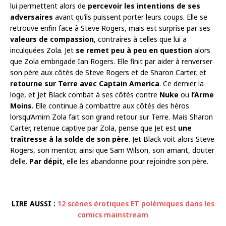
lui permettent alors de
percevoir les intentions de ses
adversaires
avant qu’ils puissent porter leurs coups. Elle se
retrouve enfin face à Steve Rogers, mais est surprise par ses
valeurs de compassion
, contraires à celles que lui a
inculquées Zola. Jet
se remet peu à peu en question
alors
que Zola embrigade Ian Rogers. Elle finit par aider à renverser
son père aux côtés de Steve Rogers et de Sharon Carter, et
retourne sur Terre avec Captain America
. Ce dernier la
loge, et Jet Black combat à ses côtés contre
Nuke
ou
l’Arme
Moins
. Elle continue à combattre aux côtés des héros
lorsqu’Arnim Zola fait son grand retour sur Terre. Mais Sharon
Carter, retenue captive par Zola, pense que Jet est
une
traîtresse à la solde de son père
. Jet Black voit alors Steve
Rogers, son mentor, ainsi que Sam Wilson, son amant, douter
d’elle.
Par dépit
, elle les abandonne pour rejoindre son père.
LIRE AUSSI :
12 scènes érotiques ET polémiques dans les
comics mainstream