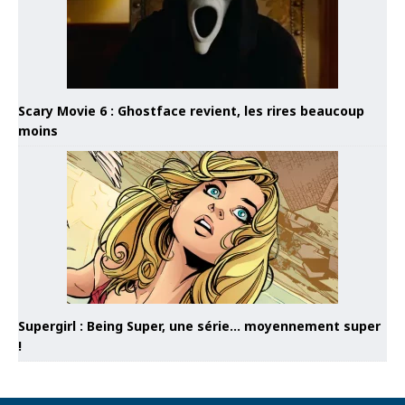
Scary Movie 6 : Ghostface revient, les rires beaucoup
moins
Supergirl : Being Super, une série… moyennement super
!