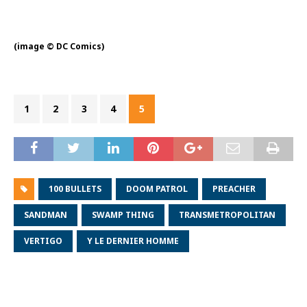
(image © DC Comics)
1
2
3
4
5
100 BULLETS
DOOM PATROL
PREACHER
SANDMAN
SWAMP THING
TRANSMETROPOLITAN
VERTIGO
Y LE DERNIER HOMME