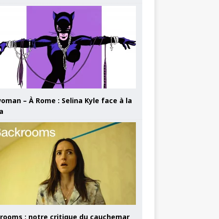
oman – À Rome : Selina Kyle face à la
a
rooms : notre critique du cauchemar