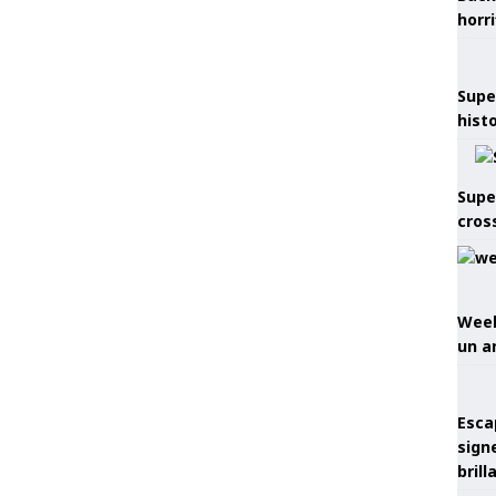
horr
Supe
hist
Supe
cros
Week
un a
Esca
sign
brill