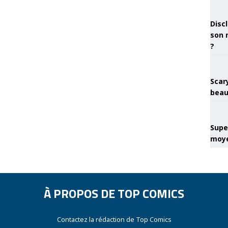
Discl
son 
?
Scary
beau
Super
moye
À PROPOS DE TOP COMICS
Contactez la rédaction de Top Comics