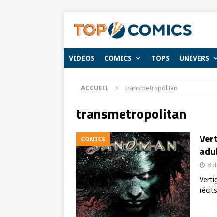
VIDEOS
COMICS
TOPS
UNIVERS
ACCUEIL
transmetropolitan
transmetropolitan
Vert
COMICS
adul
8 
Verti
récit