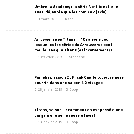
Umbrella Academy : la série Netflix est-elle
aussi déjantée que les comics ? [avis]
4 mars 2019
Doop
Arrowverse vs Titans ! : 10 raisons pour
lesquelles les séries du Arrowverse sont
meilleures que Titans (et inversement) !
13 février 2019
Stéphane
Punisher, saison 2 : Frank Castle toujours aussi
bourrin dans une saison à 2 visages
28 janvier 2019
Doop
Titans, saison 1 : comment on est passé d’une
purge à une série réussie [avis]
13 janvier 2019
Doop