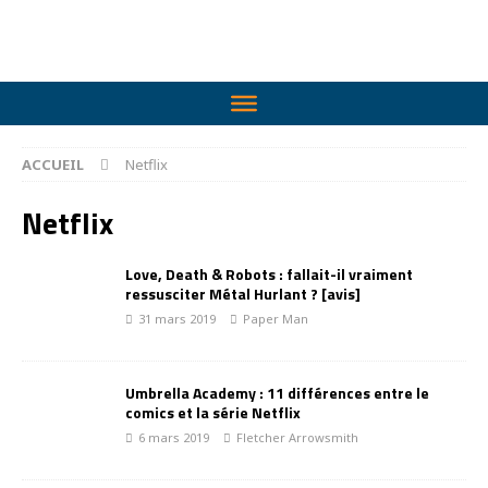
ACCUEIL
Netflix
Netflix
Love, Death & Robots : fallait-il vraiment
ressusciter Métal Hurlant ? [avis]
31 mars 2019
Paper Man
Umbrella Academy : 11 différences entre le
comics et la série Netflix
6 mars 2019
Fletcher Arrowsmith