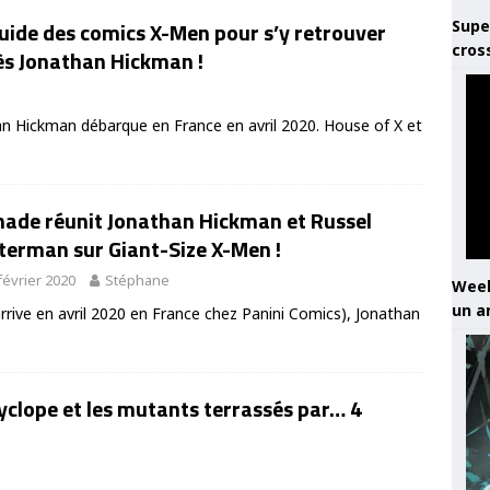
Supe
uide des comics X-Men pour s’y retrouver
cros
ès Jonathan Hickman !
an Hickman débarque en France en avril 2020. House of X et
nade réunit Jonathan Hickman et Russel
terman sur Giant-Size X-Men !
février 2020
Stéphane
Week
un a
rive en avril 2020 en France chez Panini Comics), Jonathan
yclope et les mutants terrassés par… 4