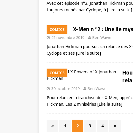
Avec cet épisode n°3, Jonathan Hickman pou
toujours menés par Cyclope, à
[Lire la suite]
X-Men n°2 : Une ile mys
COMICS
21 novembre 2019
Ben Wawe
Jonathan Hickman poursuit sa relance des X-
Cyclope et ses
[Lire la suite]
Hous
COMICS
rel
30 octobre 2019
Ben Wawe
Pour relancer la franchise des X-Men, appréc
Hickman. Les 2 miniséries
[Lire la suite]
«
1
2
3
4
»