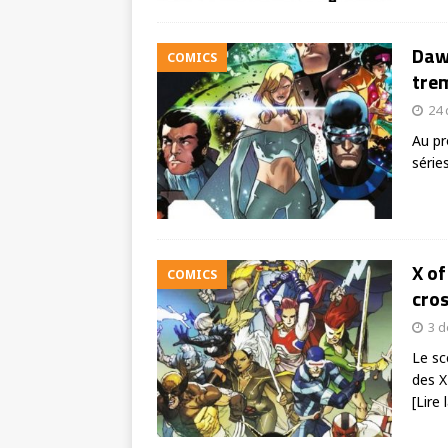
Dawn
COMICS
trem
24
Au pr
série
X of
COMICS
cro
3 
Le sc
des X
[Lire 