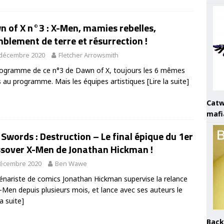
 of X n°3 : X-Men, mamies rebelles,
blement de terre et résurrection !
 décembre 2020
Fletcher Arrowsmith
ogramme de ce n°3 de Dawn of X, toujours les 6 mêmes
s au programme. Mais les équipes artistiques
[Lire la suite]
Catw
mafi
 Swords : Destruction – Le final épique du 1er
ssover X-Men de Jonathan Hickman !
décembre 2020
Ben Wawe
énariste de comics Jonathan Hickman supervise la relance
-Men depuis plusieurs mois, et lance avec ses auteurs le
la suite]
Back