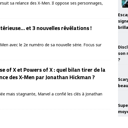
rsuit sa relance des X-Men. Il oppose ses personnages,
Esca
sign
térieuse… et 3 nouvelles révélations !
brill
Men avec le 2e numéro de sa nouvelle série. Focus sur
Discl
son 
?
e of X et Powers of X : quel bilan tirer de la
ance des X-Men par Jonathan Hickman ?
Scary
beau
iée mais stagnante, Marvel a confié les clés à Jonathan
Super
moye