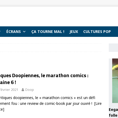
ÉCRANS
ÇA TOURNE MAL !
JEUX
CULTURES POP
iques Doopiennes, le marathon comics :
ine 6 !
février 2021
Doop
ritiques doopiennes, le « marathon comics » est un défi
ement fou : une review de comic-book par jour ouvré !
[Lire
te]
Eega 
foll