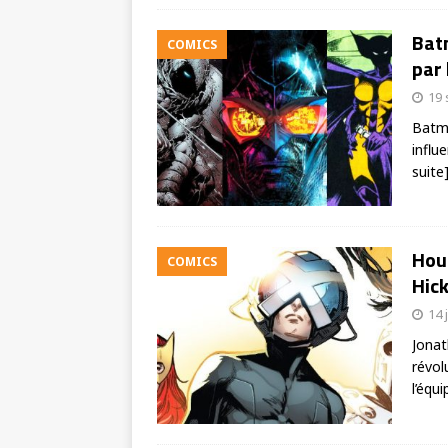
Bat
COMICS
par 
19
Batma
influ
suite
Hous
COMICS
Hic
14 
Jonat
révol
l’équi