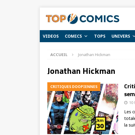
VIDEOS
COMICS
TOPS
UNIVERS
ACCUEIL
Jonathan Hickman
Jonathan Hickman
Crit
CRITIQUES DOOPIENNES
sema
10 
Les c
total
la sui