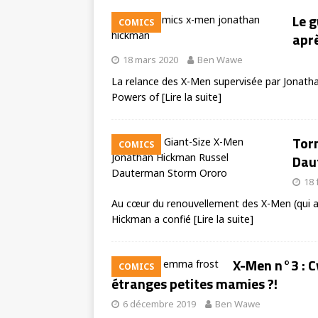
Le g
COMICS
apr
18 mars 2020
Ben Wawe
La relance des X-Men supervisée par Jonath
Powers of
[Lire la suite]
Tor
COMICS
Dau
18 
Au cœur du renouvellement des X-Men (qui ar
Hickman a confié
[Lire la suite]
X-Men n°3 : C
COMICS
étranges petites mamies ?!
6 décembre 2019
Ben Wawe