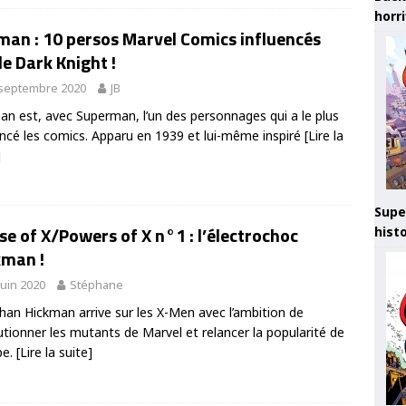
horr
man : 10 persos Marvel Comics influencés
le Dark Knight !
 septembre 2020
JB
n est, avec Superman, l’un des personnages qui a le plus
encé les comics. Apparu en 1939 et lui-même inspiré
[Lire la
]
Supe
e of X/Powers of X n°1 : l’électrochoc
hist
kman !
juin 2020
Stéphane
han Hickman arrive sur les X-Men avec l’ambition de
utionner les mutants de Marvel et relancer la popularité de
pe.
[Lire la suite]