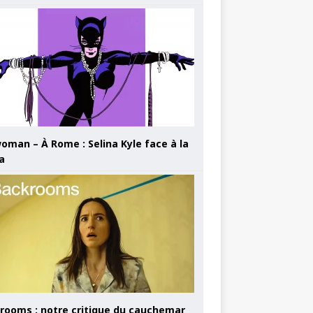
oman – À Rome : Selina Kyle face à la
a
rooms : notre critique du cauchemar