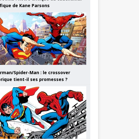
ifique de Kane Parsons
rman/Spider-Man : le crossover
orique tient-il ses promesses ?