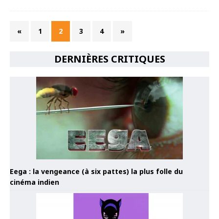
«
1
2
3
4
»
DERNIÈRES CRITIQUES
Eega : la vengeance (à six pattes) la plus folle du
cinéma indien