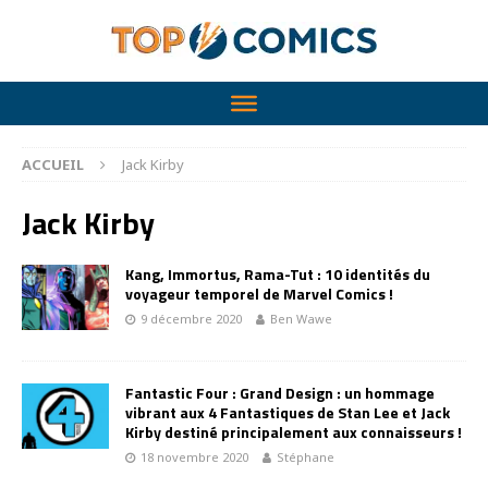
ACCUEIL
Jack Kirby
Jack Kirby
Kang, Immortus, Rama-Tut : 10 identités du
voyageur temporel de Marvel Comics !
9 décembre 2020
Ben Wawe
Fantastic Four : Grand Design : un hommage
vibrant aux 4 Fantastiques de Stan Lee et Jack
Kirby destiné principalement aux connaisseurs !
18 novembre 2020
Stéphane