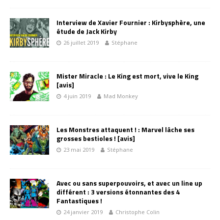
Interview de Xavier Fournier : Kirbysphère, une
étude de Jack Kirby
26 juillet 2019
Stéphane
Mister Miracle : Le King est mort, vive le King
[avis]
4 juin 2019
Mad Monkey
Les Monstres attaquent ! : Marvel lâche ses
grosses bestioles ! [avis]
23 mai 2019
Stéphane
Avec ou sans superpouvoirs, et avec un line up
différent : 3 versions étonnantes des 4
Fantastiques !
24 janvier 2019
Christophe Colin