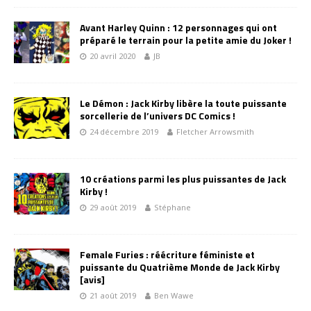
Avant Harley Quinn : 12 personnages qui ont
préparé le terrain pour la petite amie du Joker !
20 avril 2020
JB
Le Démon : Jack Kirby libère la toute puissante
sorcellerie de l’univers DC Comics !
24 décembre 2019
Fletcher Arrowsmith
10 créations parmi les plus puissantes de Jack
Kirby !
29 août 2019
Stéphane
Female Furies : réécriture féministe et
puissante du Quatrième Monde de Jack Kirby
[avis]
21 août 2019
Ben Wawe