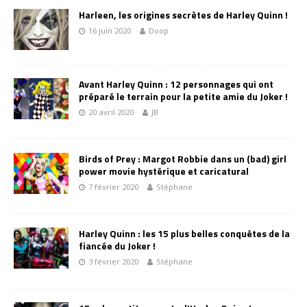
Harleen, les origines secrètes de Harley Quinn !
16 juin 2020
Doop
Avant Harley Quinn : 12 personnages qui ont
préparé le terrain pour la petite amie du Joker !
20 avril 2020
JB
Birds of Prey : Margot Robbie dans un (bad) girl
power movie hystérique et caricatural
7 février 2020
Stéphane
Harley Quinn : les 15 plus belles conquêtes de la
fiancée du Joker !
3 février 2020
Stéphane