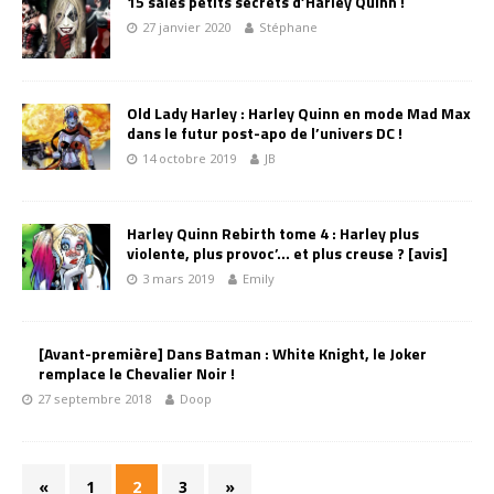
15 sales petits secrets d’Harley Quinn !
27 janvier 2020
Stéphane
Old Lady Harley : Harley Quinn en mode Mad Max
dans le futur post-apo de l’univers DC !
14 octobre 2019
JB
Harley Quinn Rebirth tome 4 : Harley plus
violente, plus provoc’… et plus creuse ? [avis]
3 mars 2019
Emily
[Avant-première] Dans Batman : White Knight, le Joker
remplace le Chevalier Noir !
27 septembre 2018
Doop
«
1
2
3
»