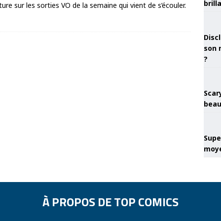
brill
re sur les sorties VO de la semaine qui vient de s’écouler.
Discl
son 
?
Scary
beau
Super
moye
À PROPOS DE TOP COMICS