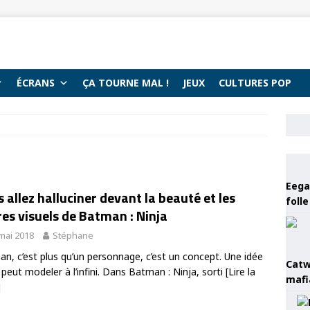
ÉCRANS
ÇA TOURNE MAL !
JEUX
CULTURES POP
Eega 
 allez halluciner devant la beauté et les
foll
res visuels de Batman : Ninja
mai 2018
Stéphane
n, c’est plus qu’un personnage, c’est un concept. Une idée
Catw
 peut modeler à l’infini. Dans Batman : Ninja, sorti
[Lire la
mafi
]