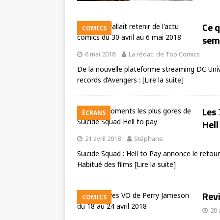
Ce q
COMICS
sema
6 mai 2018
La rédac' de Top Comics
De la nouvelle plateforme streaming DC Univ
records d’Avengers :
[Lire la suite]
Les 
ÉCRANS
Hell
21 avril 2018
Stéphane
Suicide Squad : Hell to Pay annonce le retou
Habitué des films
[Lire la suite]
Revi
COMICS
20 