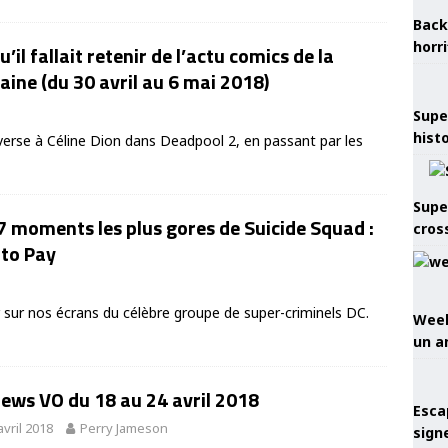
Back
horr
u’il fallait retenir de l’actu comics de la
ine (du 30 avril au 6 mai 2018)
Supe
hist
erse à Céline Dion dans Deadpool 2, en passant par les
Supe
7 moments les plus gores de Suicide Squad :
cros
 to Pay
r sur nos écrans du célèbre groupe de super-criminels DC.
Week
un a
ews VO du 18 au 24 avril 2018
Esca
avril 2018
Perry Jameson
sign