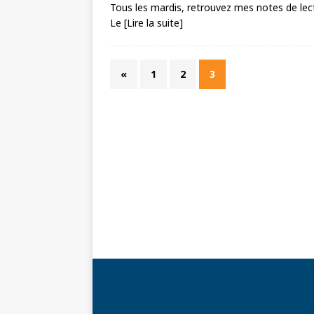
Tous les mardis, retrouvez mes notes de lectu
Le
[Lire la suite]
«
1
2
3