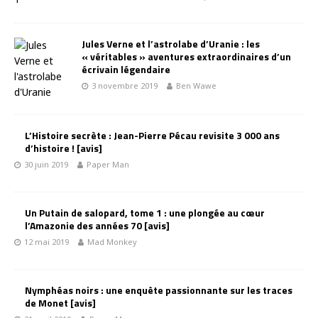
Jules Verne et l’astrolabe d’Uranie : les
« véritables » aventures extraordinaires d’un
écrivain légendaire
3 novembre 2019
Ben Wawe
L’Histoire secrète : Jean-Pierre Pécau revisite 3 000 ans
d’histoire ! [avis]
30 juin 2019
Paper Man
Un Putain de salopard, tome 1 : une plongée au cœur
l’Amazonie des années 70 [avis]
12 mai 2019
Mad Monkey
Nymphéas noirs : une enquête passionnante sur les traces
de Monet [avis]