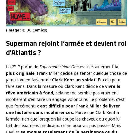
(image : © DC Comics)
Superman rejoint l’armée et devient roi
d’Atlantis ?
ème
La 2
partie de
Superman : Year One
est certainement
la
plus originale
. Frank Miller décide de tenter quelque chose de
jamais vu en faisant de
Clark Kent un soldat
. Et cela peut
faire sens. Dans la mesure où Clark Kent décide de
vivre le
rêve américain à fond
, cela ne me semble pas vraiment
incohérent d’en faire un engagé volontaire. Le problème, c’est
que forcément,
c’est difficile pour Frank Miller de livrer
une histoire sans incohérences
. Parce que Clark Kent à
l’armée, rien que lorsqu’on lui coupe les cheveux ou qu’on lui
fait des examens médicaux, ce ne pourrait pas passer. Mais
F.Miller
se moque totalement de la pertinence ou du