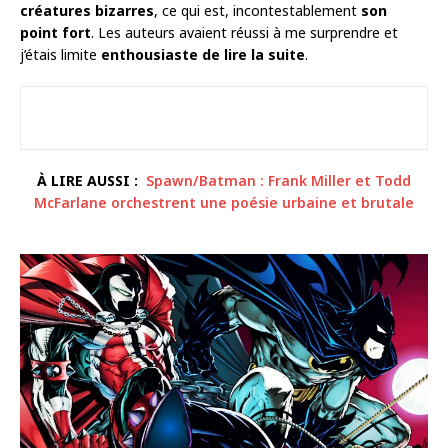
créatures bizarres
, ce qui est, incontestablement
son
point fort
. Les auteurs avaient réussi à me surprendre et
j’étais limite
enthousiaste de lire la suite
.
À LIRE AUSSI :
Spawn/Batman : Frank Miller et Todd
McFarlane orchestrent une poésie urbaine et brutale