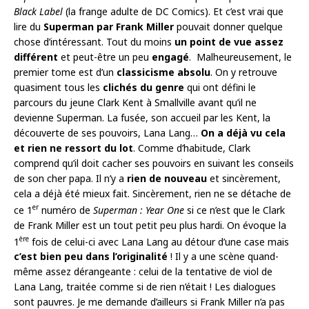
Black Label
(la frange adulte de DC Comics). Et c’est vrai que
lire du
Superman par Frank Miller
pouvait donner quelque
chose d’intéressant. Tout du moins
un point de vue assez
différent
et peut-être un peu
engagé
. Malheureusement, le
premier tome est d’un
classicisme absolu
. On y retrouve
quasiment tous les
clichés du genre
qui ont défini le
parcours du jeune Clark Kent à Smallville avant qu’il ne
devienne Superman. La fusée, son accueil par les Kent, la
découverte de ses pouvoirs, Lana Lang…
On a déjà vu cela
et rien ne ressort du lot
. Comme d’habitude, Clark
comprend qu’il doit cacher ses pouvoirs en suivant les conseils
de son cher papa. Il n’y a
rien de nouveau
et sincèrement,
cela a déjà été mieux fait. Sincèrement, rien ne se détache de
er
ce 1
numéro de
Superman : Year One
si ce n’est que le Clark
de Frank Miller est un tout petit peu plus hardi. On évoque la
ère
1
fois de celui-ci avec Lana Lang au détour d’une case mais
c’est bien peu dans l’originalité
! Il y a une scène quand-
même assez dérangeante : celui de la tentative de viol de
Lana Lang, traitée comme si de rien n’était ! Les dialogues
sont pauvres. Je me demande d’ailleurs si Frank Miller n’a pas