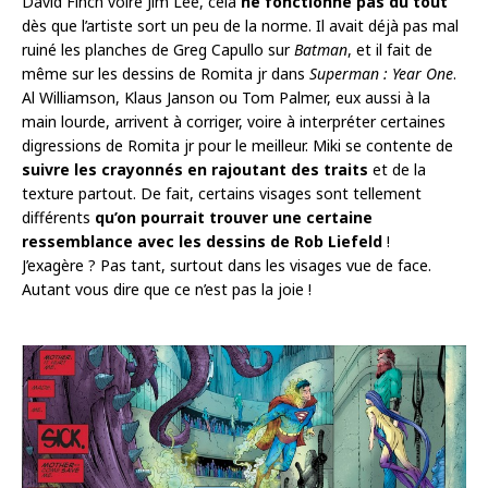
David Finch voire Jim Lee, cela
ne fonctionne pas du tout
dès que l’artiste sort un peu de la norme. Il avait déjà pas mal
ruiné les planches de Greg Capullo sur
Batman
, et il fait de
même sur les dessins de Romita jr dans
Superman : Year One
.
Al Williamson, Klaus Janson ou Tom Palmer, eux aussi à la
main lourde, arrivent à corriger, voire à interpréter certaines
digressions de Romita jr pour le meilleur. Miki se contente de
suivre les crayonnés en rajoutant des traits
et de la
texture partout. De fait, certains visages sont tellement
différents
qu’on pourrait trouver une certaine
ressemblance avec les dessins de Rob Liefeld
!
J’exagère ? Pas tant, surtout dans les visages vue de face.
Autant vous dire que ce n’est pas la joie !