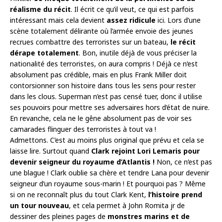
réalisme du récit
. Il écrit ce qu’il veut, ce qui est parfois
intéressant mais cela devient
assez ridicule
ici. Lors d’une
scène totalement délirante où l’armée envoie des jeunes
recrues combattre des terroristes sur un bateau,
le récit
dérape totalement
. Bon, inutile déjà de vous préciser la
nationalité des terroristes, on aura compris ! Déjà ce n’est
absolument pas crédible, mais en plus Frank Miller doit
contorsionner son histoire dans tous les sens pour rester
dans les clous. Superman n’est pas censé tuer, donc il utilise
ses pouvoirs pour mettre ses adversaires hors d’état de nuire.
En revanche, cela ne le gêne absolument pas de voir ses
camarades flinguer des terroristes à tout va !
Admettons. C’est au moins plus original que prévu et cela se
laisse lire. Surtout quand
Clark rejoint Lori Lemaris pour
devenir seigneur du royaume d’Atlantis !
Non, ce n’est pas
une blague ! Clark oublie sa chère et tendre Lana pour devenir
seigneur d’un royaume sous-marin ! Et pourquoi pas ? Même
si on ne reconnaît plus du tout Clark Kent,
l’histoire prend
un tour nouveau
, et cela permet à John Romita jr de
dessiner des pleines pages de
monstres marins et de