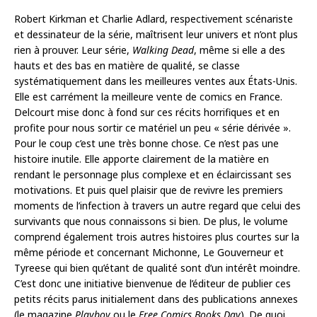
Robert Kirkman et Charlie Adlard, respectivement scénariste
et dessinateur de la série, maîtrisent leur univers et n’ont plus
rien à prouver. Leur série,
Walking Dead
, même si elle a des
hauts et des bas en matière de qualité, se classe
systématiquement dans les meilleures ventes aux États-Unis.
Elle est carrément la meilleure vente de comics en France.
Delcourt mise donc à fond sur ces récits horrifiques et en
profite pour nous sortir ce matériel un peu « série dérivée ».
Pour le coup c’est une très bonne chose. Ce n’est pas une
histoire inutile. Elle apporte clairement de la matière en
rendant le personnage plus complexe et en éclaircissant ses
motivations. Et puis quel plaisir que de revivre les premiers
moments de l’infection à travers un autre regard que celui des
survivants que nous connaissons si bien. De plus, le volume
comprend également trois autres histoires plus courtes sur la
même période et concernant Michonne, Le Gouverneur et
Tyreese qui bien qu’étant de qualité sont d’un intérêt moindre.
C’est donc une initiative bienvenue de l’éditeur de publier ces
petits récits parus initialement dans des publications annexes
(le magazine
Playboy
ou le
Free Comics Books Day
). De quoi