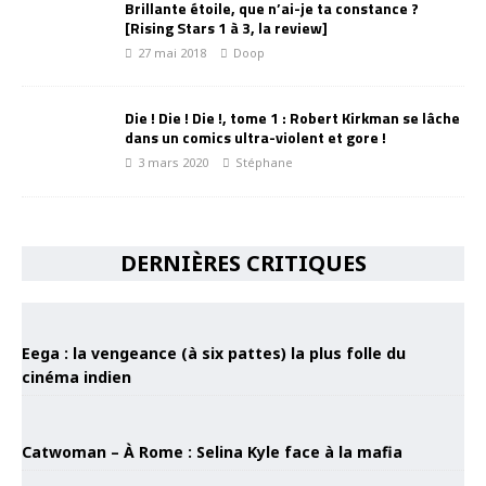
Brillante étoile, que n’ai-je ta constance ?
[Rising Stars 1 à 3, la review]
27 mai 2018
Doop
Die ! Die ! Die !, tome 1 : Robert Kirkman se lâche
dans un comics ultra-violent et gore !
3 mars 2020
Stéphane
DERNIÈRES CRITIQUES
Eega : la vengeance (à six pattes) la plus folle du
cinéma indien
Catwoman – À Rome : Selina Kyle face à la mafia