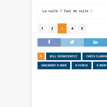
La suite ? Tout de suite !
1
2
3
4
5
BILL SIENKIEWICZ
CHRIS CLARE
UNCANNY X-MEN
X-FORCE
X-MEN