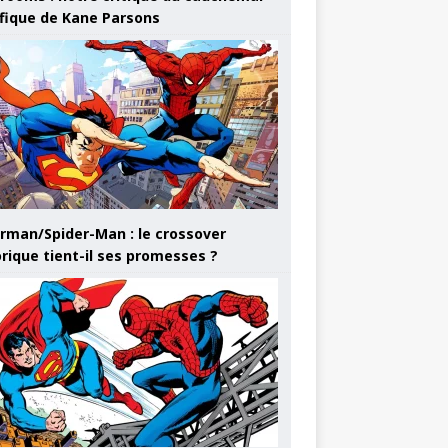
ifique de Kane Parsons
rman/Spider-Man : le crossover
orique tient-il ses promesses ?