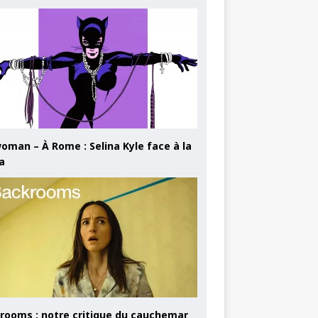
oman – À Rome : Selina Kyle face à la
a
rooms : notre critique du cauchemar