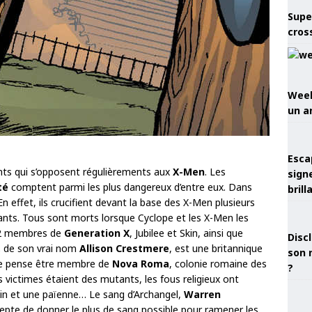
Supe
cros
Week
un a
Esca
ants qui s’opposent régulièrements aux
X-Men
. Les
sign
té
comptent parmi les plus dangereux d’entre eux. Dans
brill
En effet, ils crucifient devant la base des X-Men plusieurs
ts. Tous sont morts lorsque Cyclope et les X-Men les
s 2 membres de
Generation X
, Jubilee et Skin, ainsi que
Discl
,
de son vrai nom
Allison Crestmere
, est une britannique
son 
lle pense être membre de
Nova Roma
, colonie romaine des
?
s victimes étaient des mutants, les fous religieux ont
ain et une païenne… Le sang d’Archangel,
Warren
ccepte de donner le plus de sang possible pour ramener les