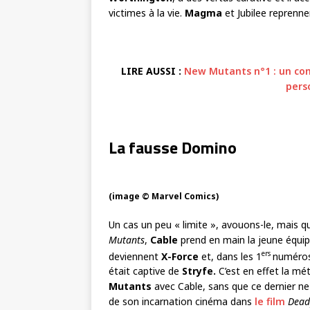
victimes à la vie.
Magma
et Jubilee reprenn
LIRE AUSSI :
New Mutants n°1 : un co
pers
La fausse Domino
(image © Marvel Comics)
Un cas un peu « limite », avouons-le, mais qu
Mutants
,
Cable
prend en main la jeune équi
ers
deviennent
X-Force
et, dans les 1
numéros
était captive de
Stryfe.
C’est en effet la mé
Mutants
avec Cable, sans que ce dernier ne 
de son incarnation cinéma dans
le film
Dead