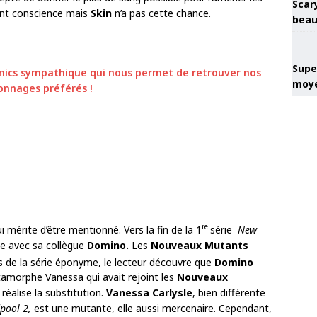
Scary
ent conscience mais
Skin
n’a pas cette chance.
beau
Super
mics sympathique qui nous permet de retrouver nos
moye
onnages préférés !
re
i mérite d’être mentionné. Vers la fin de la 1
série
New
pe avec sa collègue
Domino.
Les
Nouveaux Mutants
 de la série éponyme, le lecteur découvre que
Domino
tamorphe Vanessa qui avait rejoint les
Nouveaux
réalise la substitution.
Vanessa Carlysle
, bien différente
pool 2,
est une mutante, elle aussi mercenaire. Cependant,