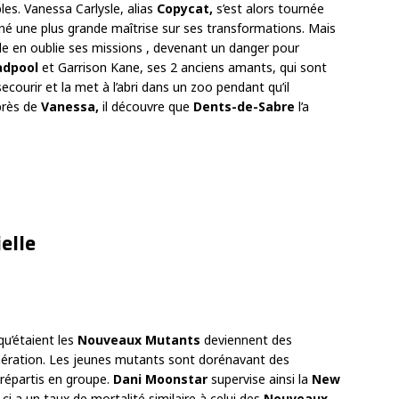
es. Vanessa Carlysle, alias
Copycat,
s’est alors tournée
onné une plus grande maîtrise sur ses transformations. Mais
 en oublie ses missions , devenant un danger pour
adpool
et Garrison Kane, ses 2 anciens amants, qui sont
ecourir et la met à l’abri dans un zoo pendant qu’il
près de
Vanessa,
il découvre que
Dents-de-Sabre
l’a
elle
qu’étaient les
Nouveaux Mutants
deviennent des
nération. Les jeunes mutants sont dorénavant des
, répartis en groupe.
Dani Moonstar
supervise ainsi la
New
-ci a un taux de mortalité similaire à celui des
Nouveaux