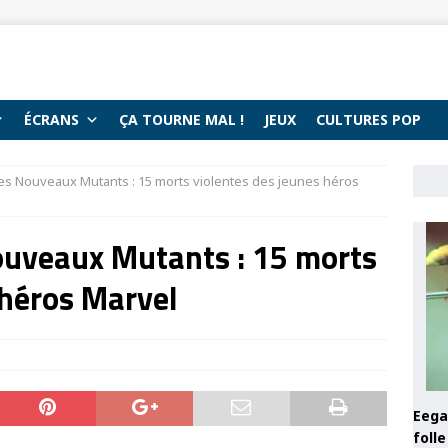
ÉCRANS
ÇA TOURNE MAL !
JEUX
CULTURES POP
es Nouveaux Mutants : 15 morts violentes des jeunes héros
ouveaux Mutants : 15 morts
 héros Marvel
Eega 
foll