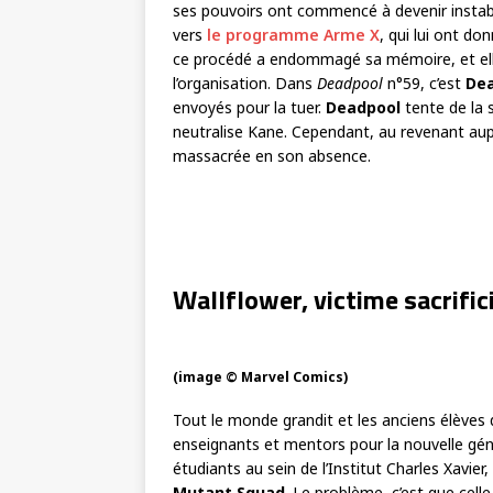
ses pouvoirs ont commencé à devenir instabl
vers
le programme Arme X
, qui lui ont d
ce procédé a endommagé sa mémoire, et elle
l’organisation. Dans
Deadpool
n°59, c’est
De
envoyés pour la tuer.
Deadpool
tente de la s
neutralise Kane. Cependant, au revenant au
massacrée en son absence.
Wallflower, victime sacrifici
(image © Marvel Comics)
Tout le monde grandit et les anciens élèves 
enseignants et mentors pour la nouvelle gé
étudiants au sein de l’Institut Charles Xavier
Mutant Squad
. Le problème, c’est que celle