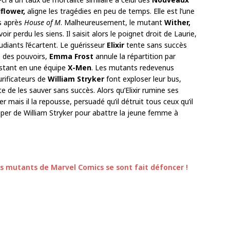
flower,
aligne les tragédies en peu de temps. Elle est l’une
s après
House of M
. Malheureusement, le mutant
Wither,
voir perdu les siens. Il saisit alors le poignet droit de Laurie,
diants l’écartent. Le guérisseur
Elixir
tente sans succès
e des pouvoirs,
Emma Frost
annule la répartition par
stant en une équipe
X-Men
. Les mutants redevenus
rificateurs de
William Stryker
font exploser leur bus,
e de les sauver sans succès. Alors qu’Elixir rumine ses
r mais il la repousse, persuadé qu’il détruit tous ceux qu’il
iper de William Stryker pour abattre la jeune femme à
s mutants de Marvel Comics se sont fait défoncer !