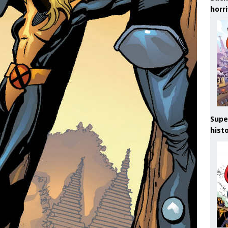
horr
Supe
hist