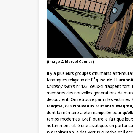
(image © Marvel Comics)
Il y a plusieurs groupes d’humains anti-mut
fanatiques religieux de
l’Église de l’Humani
Uncanny X-Men
n°423, ceux-ci frappent fort. 
membres des nouvelles générations de mutan
découvrent. On retrouve parmi les victime
Magma,
des
Nouveaux Mutants
.
Magma
dont la mémoire a été manipulée pour qu’e
temps modernes. Bref, outre le fait que leur
notamment ciblé une asiatique, un portoric
Worthington
, a des vertus curative et il a