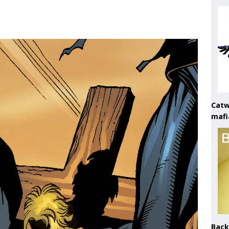
Catw
mafi
Back