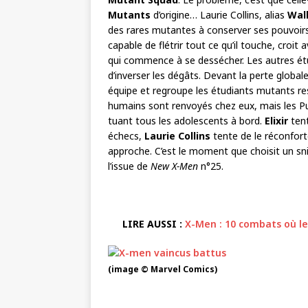
Mutants
d’origine… Laurie Collins, alias
Wall
des rares mutantes à conserver ses pouvoir
capable de flétrir tout ce qu’il touche, croit a
qui commence à se dessécher. Les autres étu
d’inverser les dégâts. Devant la perte global
équipe et regroupe les étudiants mutants re
humains sont renvoyés chez eux, mais les Pu
tuant tous les adolescents à bord.
Elixir
tent
échecs,
Laurie Collins
tente de le réconforte
approche. C’est le moment que choisit un sn
l’issue de
New X-Men
n°25.
LIRE AUSSI :
X-Men : 10 combats où le
(image © Marvel Comics)