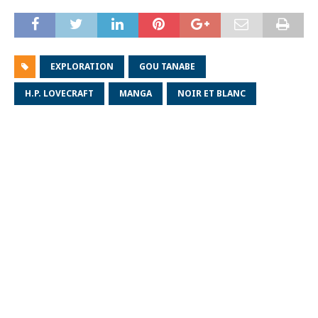
EXPLORATION
GOU TANABE
H.P. LOVECRAFT
MANGA
NOIR ET BLANC