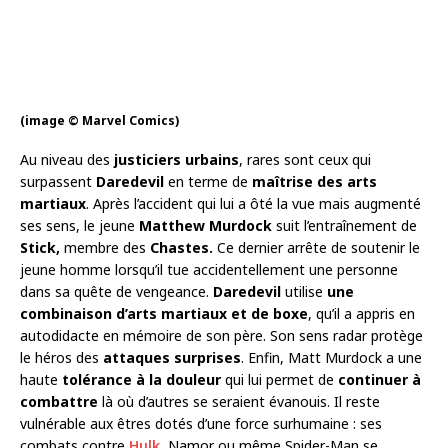
(image © Marvel Comics)
Au niveau des
justiciers urbains
, rares sont ceux qui
surpassent
Daredevil
en terme de
maîtrise des arts
martiaux
. Après l’accident qui lui a ôté la vue mais augmenté
ses sens, le jeune
Matthew Murdock
suit l’entraînement de
Stick,
membre des
Chastes.
Ce dernier arrête de soutenir le
jeune homme lorsqu’il tue accidentellement une personne
dans sa quête de vengeance.
Daredevil
utilise
une
combinaison d’arts martiaux et de boxe
, qu’il a appris en
autodidacte en mémoire de son père. Son sens radar protège
le héros des
attaques surprises
. Enfin, Matt Murdock a une
haute
tolérance à la douleur
qui lui permet de
continuer à
combattre
là où d’autres se seraient évanouis. Il reste
vulnérable aux êtres dotés d’une force surhumaine : ses
combats contre
Hulk
, Namor ou même Spider-Man se