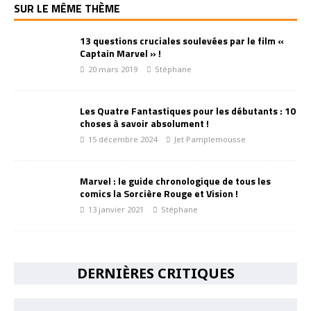
SUR LE MÊME THÈME
13 questions cruciales soulevées par le film «
Captain Marvel » !
20 mars 2019
Stéphane
Les Quatre Fantastiques pour les débutants : 10
choses à savoir absolument !
15 décembre 2024
Jet Pamplemousse
Marvel : le guide chronologique de tous les
comics la Sorcière Rouge et Vision !
13 janvier 2021
Stéphane
DERNIÈRES CRITIQUES