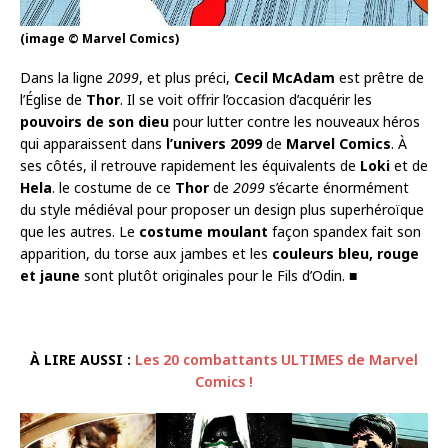
(image © Marvel Comics)
Dans la ligne
2099
, et plus préci,
Cecil McAdam
est prêtre de
l’Église de
Thor
. Il se voit offrir l’occasion d’acquérir les
pouvoirs de son dieu
pour lutter contre les nouveaux héros
qui apparaissent dans
l’univers 2099
de
Marvel Comics
. À
ses côtés, il retrouve rapidement les équivalents de
Loki
et de
Hela
. le costume de ce
Thor
de
2099
s’écarte énormément
du style médiéval pour proposer un design plus superhéroïque
que les autres. Le
costume moulant
façon spandex fait son
apparition, du torse aux jambes et les
couleurs bleu, rouge
et jaune
sont plutôt originales pour le Fils d’Odin. ■
À LIRE AUSSI :
Les 20 combattants ULTIMES de Marvel
Comics !