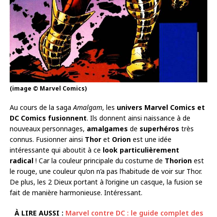
(image © Marvel Comics)
Au cours de la saga
Amalgam
, les
univers Marvel Comics et
DC Comics fusionnent
. Ils donnent ainsi naissance à de
nouveaux personnages,
amalgames
de
superhéros
très
connus. Fusionner ainsi
Thor
et
Orion
est une idée
intéressante qui aboutit à ce
look particulièrement
radical
! Car la couleur principale du costume de
Thorion
est
le rouge, une couleur qu’on n’a pas l’habitude de voir sur Thor.
De plus, les 2 Dieux portant à l’origine un casque, la fusion se
fait de manière harmonieuse. Intéressant.
À LIRE AUSSI :
Marvel contre DC : le guide complet des