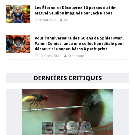
Les Éternels : Découvrez 10 persos du film
Marvel Studios imaginés par Jack Kirby !
9 mai 2021
JB
Pour l’anniversaire des 60 ans de Spider-Man,
Panini Comics lance une collection idéale pour
découvrir le super-héros à petit prix !
10 mars 2022
Stéphane
DERNIÈRES CRITIQUES