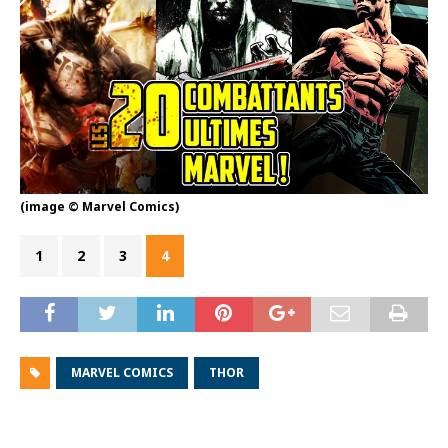
(image © Marvel Comics)
1
2
3
4
MARVEL COMICS
THOR