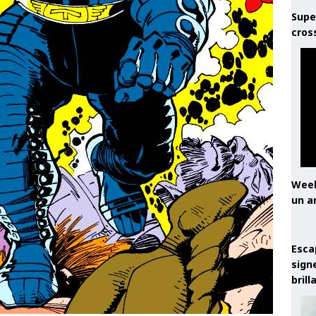
Supe
cros
Week
un a
Esca
sign
brill