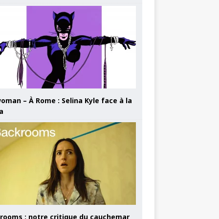
oman – À Rome : Selina Kyle face à la
a
rooms : notre critique du cauchemar