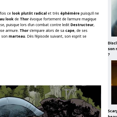
fois ce
look plutôt radical
et très
éphémère
puisqu’il ne
au look
de
Thor
évoque fortement de l’armure magique
use, puisque lors d’un combat contre ledit
Destructeur
,
use armure.
Thor
s’empare alors de sa
cape
, de ses
e son
marteau
. Dès l’épisode suivant, son esprit se
Discl
son 
?
Scary
beau