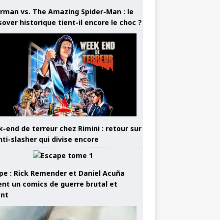
rman vs. The Amazing Spider-Man : le
sover historique tient-il encore le choc ?
-end de terreur chez Rimini : retour sur
nti-slasher qui divise encore
pe : Rick Remender et Daniel Acuña
ent un comics de guerre brutal et
ant