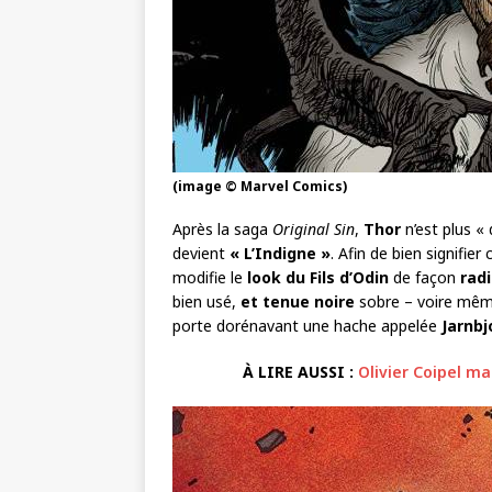
(image © Marvel Comics)
Après la saga
Original Sin
,
Thor
n’est plus 
devient
« L’Indigne »
. Afin de bien signifie
modifie le
look du Fils d’Odin
de façon
radi
bien usé,
et tenue noire
sobre – voire même
porte dorénavant une hache appelée
Jarnbj
À LIRE AUSSI :
Olivier Coipel ma