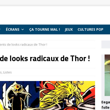
ÉCRANS
ÇA TOURNE MAL !
JEUX
CULTURES POP
nts de looks radicaux de Thor !
e looks radicaux de Thor !
s
,
Listes
Eega 
foll