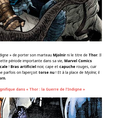
« digne » de porter son marteau
Mjolnir
ni le titre de
Thor
. Il
r cette période importante dans sa vie,
Marvel Comics
cale
!
Bras artificiel
noir, cape et
capuche
rouges, cuir
 parfois on l’aperçoit
torse nu
! Et à la place de Mjolnir, il
orn
.
gnifique dans « Thor : la Guerre de l’Indigne »