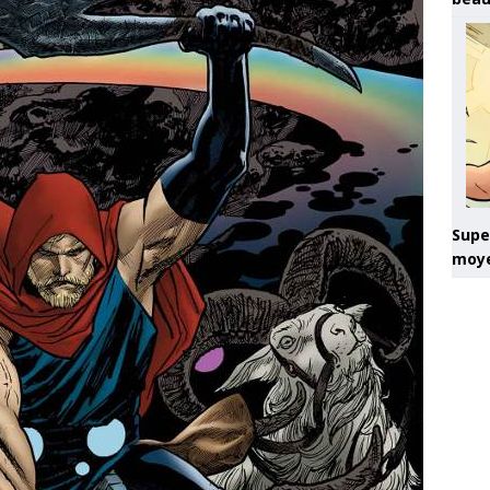
Super
moye