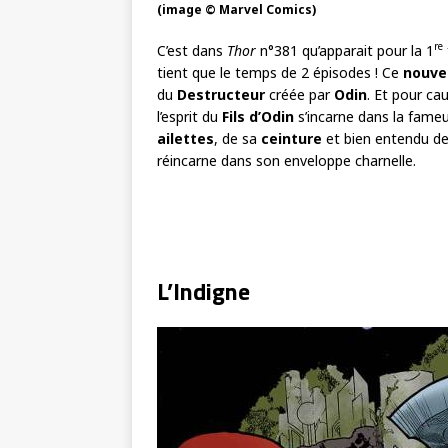
(image © Marvel Comics)
re
C’est dans
Thor
n°381 qu’apparait pour la 1
tient que le temps de 2 épisodes ! Ce
nouve
du
Destructeur
créée par
Odin
. Et pour ca
l’esprit du
Fils d’Odin
s’incarne dans la fame
ailettes
, de sa
ceinture
et bien entendu d
réincarne dans son enveloppe charnelle.
L’Indigne