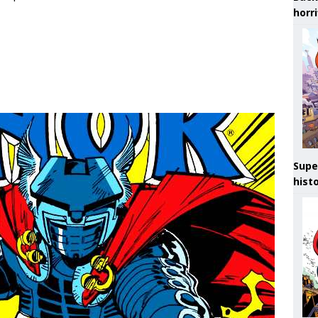
horr
Supe
hist