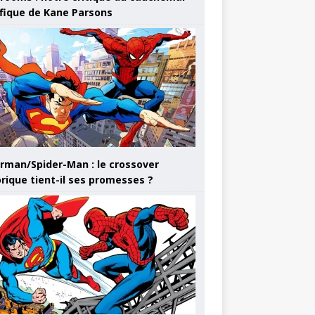
ifique de Kane Parsons
rman/Spider-Man : le crossover
orique tient-il ses promesses ?