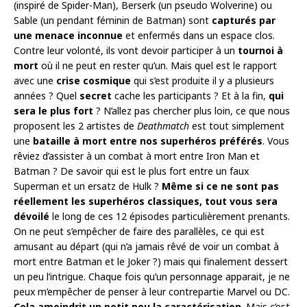
(inspiré de Spider-Man), Berserk (un pseudo Wolverine) ou
Sable (un pendant féminin de Batman) sont
capturés par
une menace inconnue
et enfermés dans un espace clos.
Contre leur volonté, ils vont devoir participer à un
tournoi à
mort
où il ne peut en rester qu’un. Mais quel est le rapport
avec une
crise cosmique
qui s’est produite il y a plusieurs
années ? Quel
secret
cache les participants ? Et à la fin,
qui
sera le plus fort
? N’allez pas chercher plus loin, ce que nous
proposent les 2 artistes de
Deathmatch
est tout simplement
une
bataille à mort entre nos superhéros préférés
. Vous
rêviez d’assister à un combat à mort entre Iron Man et
Batman ? De savoir qui est le plus fort entre un faux
Superman et un ersatz de Hulk ?
Même si ce ne sont pas
réellement les superhéros classiques, tout vous sera
dévoilé
le long de ces 12 épisodes particulièrement prenants.
On ne peut s’empêcher de faire des parallèles, ce qui est
amusant au départ (qui n’a jamais rêvé de voir un combat à
mort entre Batman et le Joker ?) mais qui finalement dessert
un peu l’intrigue. Chaque fois qu’un personnage apparait, je ne
peux m’empêcher de penser à leur contrepartie Marvel ou DC.
Cela amoindrit un petit peu la caractérisation
. Mais c’est