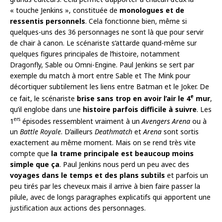
« touche Jenkins », constituée de
monologues et de
ressentis personnels
. Cela fonctionne bien, même si
quelques-uns des 36 personnages ne sont là que pour servir
de chair à canon. Le scénariste s’attarde quand-même sur
quelques figures principales de l’histoire, notamment
Dragonfly, Sable ou Omni-Engine. Paul Jenkins se sert par
exemple du match à mort entre Sable et The Mink pour
décortiquer subtilement les liens entre Batman et le Joker. De
e
ce fait, le scénariste
brise sans trop en avoir l’air le 4
mur
,
qu’il englobe dans une
histoire parfois difficile à suivre
. Les
ers
1
épisodes ressemblent vraiment à un
Avengers Arena
ou à
un
Battle Royale
. D’ailleurs
Deathmatch
et
Arena
sont sortis
exactement au même moment. Mais on se rend très vite
compte que
la trame principale est beaucoup moins
simple que ça
. Paul Jenkins nous perd un peu avec des
voyages dans le temps et des plans subtils
et parfois un
peu tirés par les cheveux mais il arrive à bien faire passer la
pilule, avec de longs paragraphes explicatifs qui apportent une
justification aux actions des personnages.