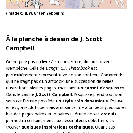
(image © IDW, Graph Zeppelin)
À la planche à dessin de J. Scott
Campbell
On ne juge pas un livre à sa couverture, dit-on souvent.
N’empêche. Celle de
Danger Girl Sketchbook
est
particulièrement représentative de son contenu. Comprendre
qu’il ne s’agit pas d’un artbook, une succession de belles
illustrations pleines pages, mais bien
un carnet d’esquisses
.
Dans le cas de
J. Scott Campbell
, l’esquisse prend tout son
sens car l’artiste possède
un style très dynamique
. Preuve
en est, anecdotique mais amusante : il y a un petit
flipbook
en
bas des pages paires et impaires ! L’étude de ses
croquis
permettra certainement aux dessinateurs débutants d’y
trouver
quelques inspirations techniques
. Quant aux