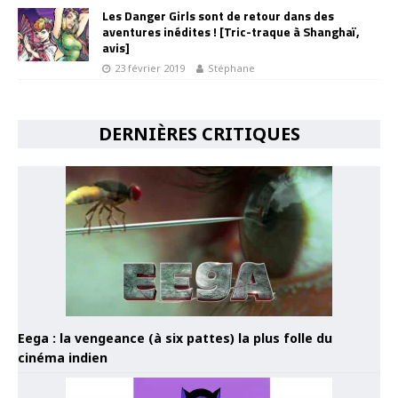
Les Danger Girls sont de retour dans des
aventures inédites ! [Tric-traque à Shanghaï,
avis]
23 février 2019
Stéphane
DERNIÈRES CRITIQUES
Eega : la vengeance (à six pattes) la plus folle du
cinéma indien