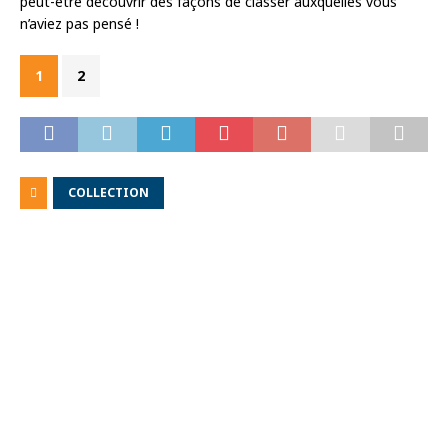
peut-être découvrir des façons de classer auxquelles vous
n’aviez pas pensé !
1
2
COLLECTION