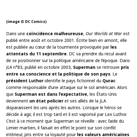
(image © DC Comics)
Dans une
coïncidence malheureuse
,
Our Worlds at War
est
publié entre août et octobre 2001. Écrite bien en amont, elle
est publiée au cœur de la tourmente provoquée par
les
attentats du 11 septembre
. DC va prendre du recul avant
de se positionner sur la politique américaine de l’époque. Dans
JLA
n°83, publié en octobre 2003,
Superman
se retrouve
pris
entre sa conscience et la politique de son pays
. Le
président Luthor
identifie le pays fictionnel du
Qurac
comme responsable d’une attaque sur le sol américain. Alors
que
Superman est dans l’expectative
, les États-Unis
deviennent
un état policier
et ses alliés de la JLA
disparaissent les uns après les autres. Lorsque le héros se
décide à agir, il est trop tard et il est vaporisé par Lex Luthor.
C’est à ce moment que Superman se réveille : avec l’aide du
Limier martien, il faisait en effet le point sur son conflit
intérieur, pris entre sa loyauté pour
les valeurs américaines