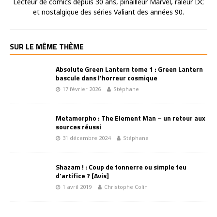
Lecteur de comics depuis 30 ans, pinailleur Marvel, râleur DC
et nostalgique des séries Valiant des années 90.
SUR LE MÊME THÈME
Absolute Green Lantern tome 1 : Green Lantern
bascule dans l’horreur cosmique
17 février 2026
Stéphane
Metamorpho : The Element Man – un retour aux
sources réussi
31 décembre 2024
Stéphane
Shazam ! : Coup de tonnerre ou simple feu
d’artifice ? [Avis]
1 avril 2019
Christophe Colin