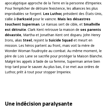
apocalyptique approche de la Terre en la personne d’Imperiex.
Pour l’empêcher de détruire l’existence, les alliances les plus
improbables se forgent.
Lex Luthor,
président des États-Unis,
s’allie à
Darkseid
pour le vaincre.
Mais les désastres
touchent Superman
. Le Kansas sert de cible, et
Smallville
est détruite
. Clark Kent retrouve la maison de
ses parents
dévastée
, Martha et Jonathan Kent ont disparu. John Henry
Irons, alias
Steel
, rejoint la
Suicide Squad
et meurt en
mission. Les héros partent au front, mais voit la mère de
Wonder Woman foudroyée au combat. Au même moment, le
père de Lois Lane se sacrifie pour protéger la Maison Blanche.
Malgré les appels à l’aide de sa femme, Superman arrive bien
trop tard pour le sauver. Au plus bas, il se met aux ordres de
Luthor, prêt à tout pour stopper Imperiex.
Une indécision paralysante