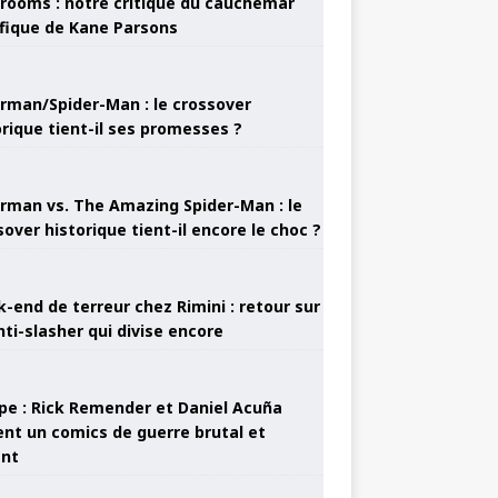
rooms : notre critique du cauchemar
ifique de Kane Parsons
rman/Spider-Man : le crossover
orique tient-il ses promesses ?
rman vs. The Amazing Spider-Man : le
sover historique tient-il encore le choc ?
-end de terreur chez Rimini : retour sur
nti-slasher qui divise encore
pe : Rick Remender et Daniel Acuña
ent un comics de guerre brutal et
ant