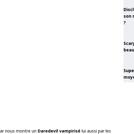
Discl
son 
?
Scary
beau
Super
moye
llar nous montre un
Daredevil vampirisé
lui aussi par les