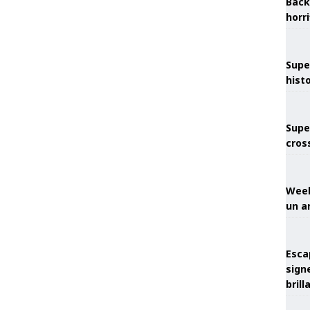
Back
horr
Supe
hist
Supe
cros
Week
un a
Esca
sign
brill