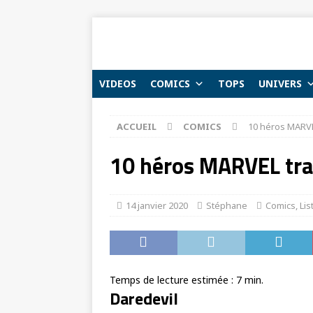
VIDEOS
COMICS
TOPS
UNIVERS
ACCUEIL
COMICS
10 héros MARVE
10 héros MARVEL tr
14 janvier 2020
Stéphane
Comics
,
Lis
Temps de lecture estimée :
7
min.
Daredevil