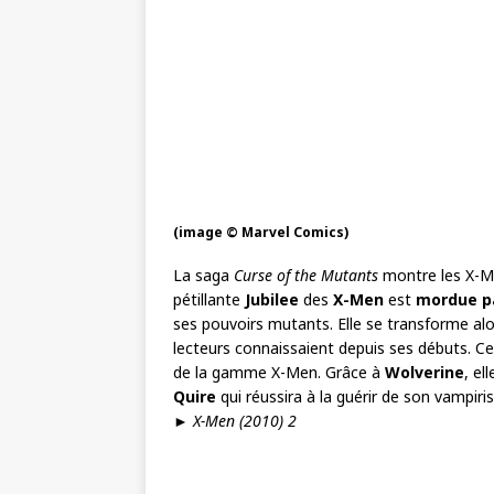
(image © Marvel Comics)
La saga
Curse of the Mutants
montre les X-M
pétillante
Jubilee
des
X-Men
est
mordue pa
ses pouvoirs mutants. Elle se transforme al
lecteurs connaissaient depuis ses débuts. C
de la gamme X-Men. Grâce à
Wolverine
, el
Quire
qui réussira à la guérir de son vampir
►
X-Men (2010) 2