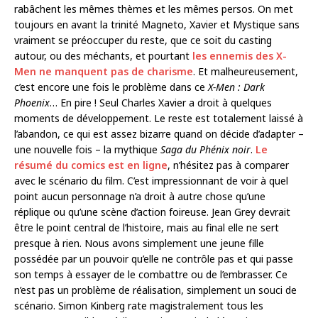
rabâchent les mêmes thèmes et les mêmes persos. On met
toujours en avant la trinité Magneto, Xavier et Mystique sans
vraiment se préoccuper du reste, que ce soit du casting
autour, ou des méchants, et pourtant
les ennemis des X-
Men ne manquent pas de charisme
. Et malheureusement,
c’est encore une fois le problème dans ce
X-Men : Dark
Phoenix
… En pire ! Seul Charles Xavier a droit à quelques
moments de développement. Le reste est totalement laissé à
l’abandon, ce qui est assez bizarre quand on décide d’adapter –
une nouvelle fois – la mythique
Saga du Phénix noir
.
Le
résumé du comics est en ligne
, n’hésitez pas à comparer
avec le scénario du film. C’est impressionnant de voir à quel
point aucun personnage n’a droit à autre chose qu’une
réplique ou qu’une scène d’action foireuse. Jean Grey devrait
être le point central de l’histoire, mais au final elle ne sert
presque à rien. Nous avons simplement une jeune fille
possédée par un pouvoir qu’elle ne contrôle pas et qui passe
son temps à essayer de le combattre ou de l’embrasser. Ce
n’est pas un problème de réalisation, simplement un souci de
scénario. Simon Kinberg rate magistralement tous les