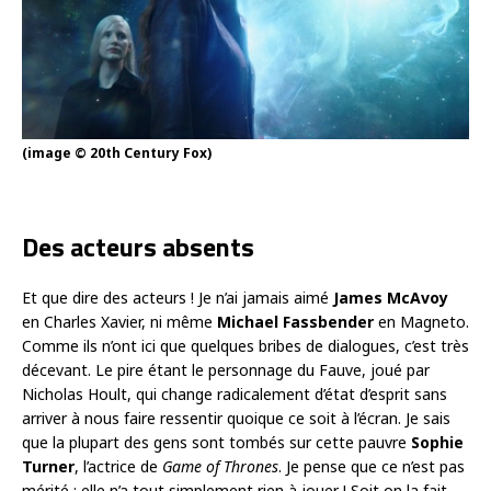
(image © 20th Century Fox)
Des acteurs absents
Et que dire des acteurs ! Je n’ai jamais aimé
James McAvoy
en Charles Xavier, ni même
Michael Fassbender
en Magneto.
Comme ils n’ont ici que quelques bribes de dialogues, c’est très
décevant. Le pire étant le personnage du Fauve, joué par
Nicholas Hoult, qui change radicalement d’état d’esprit sans
arriver à nous faire ressentir quoique ce soit à l’écran. Je sais
que la plupart des gens sont tombés sur cette pauvre
Sophie
Turner
, l’actrice de
Game of Thrones
. Je pense que ce n’est pas
mérité : elle n’a tout simplement rien à jouer ! Soit on la fait