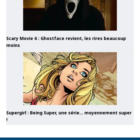
Scary Movie 6 : Ghostface revient, les rires beaucoup
moins
Supergirl : Being Super, une série… moyennement super
!