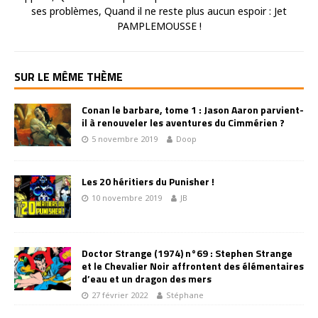
ses problèmes, Quand il ne reste plus aucun espoir : Jet
PAMPLEMOUSSE !
SUR LE MÊME THÈME
Conan le barbare, tome 1 : Jason Aaron parvient-
il à renouveler les aventures du Cimmérien ?
5 novembre 2019
Doop
Les 20 héritiers du Punisher !
10 novembre 2019
JB
Doctor Strange (1974) n°69 : Stephen Strange
et le Chevalier Noir affrontent des élémentaires
d’eau et un dragon des mers
27 février 2022
Stéphane