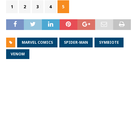
1
2
3
4
5
MARVEL COMICS
SPIDER-MAN
SYMBIOTE
VENOM